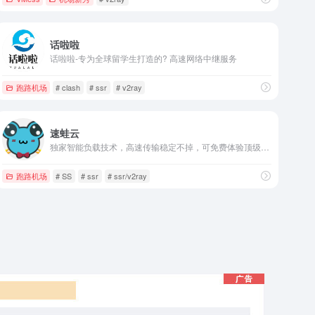
话啦啦
话啦啦-专为全球留学生打造的? 高速网络中继服务
跑路机场
# clash
# ssr
# v2ray
速蛙云
独家智能负载技术，高速传输稳定不掉，可免费体验顶级服务，超快速度，无视晚高峰，4K秒开
跑路机场
# SS
# ssr
# ssr/v2ray