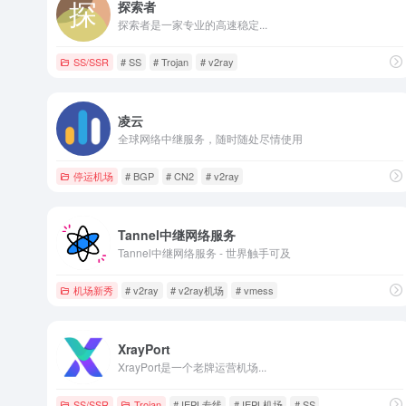
探索者
探索者是一家专业的高速稳定...
SS/SSR
# SS
# Trojan
# v2ray
凌云
全球网络中继服务，随时随处尽情使用
停运机场
# BGP
# CN2
# v2ray
Tannel中继网络服务
Tannel中继网络服务 - 世界触手可及
机场新秀
# v2ray
# v2ray机场
# vmess
XrayPort
XrayPort是一个老牌运营机场...
SS/SSR
Trojan
# IEPL专线
# IEPL机场
# SS