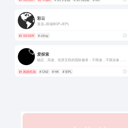
彩云
直连+双端BGP+IEPL
SS/SSR
# v2ray
爱探索
稳定、高速、优质互联的国际服务；不限速，不限设备，晚高峰4K妥妥的！
跑路机场
# CN2
# HK
# IEPL