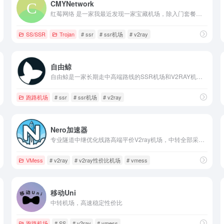
CMYNetwork
红莓网络 是一家我最近发现一家宝藏机场，除入门套餐外采用全内网中转节点；入门套餐采用 Trojan 新协议，保证稳定性；更有回国专用套餐。经测速和日常使用，可以说是稳定高速，高峰期速度也能拉满。提供网页在线客服和工单，服务还不错。持续使用体验仍在继续跟踪。
SS/SSR
Trojan
# ssr
# ssr机场
# v2ray
自由鲸
自由鲸是一家长期走中高端路线的SSR机场和V2RAY机场。该站全部节点均采用国内独享入口，进行中转加速，稳定性和速度都很有保障。并且实际使用测试下来，它的性价比是相当高的，提供的流量也十分的充足。用了很久，哪怕特殊时期也相当坚挺稳定，从注册开始一直当做主要机场机使用。
跑路机场
# ssr
# ssr机场
# v2ray
Nero加速器
专业隧道中继优化线路高端平价V2ray机场，中转全部采用负载均衡技术支持。一家稳定、平价、服务为主的优秀机场
VMess
# v2ray
# v2ray性价比机场
# vmess
移动Uni
中转机场，高速稳定性价比
跑路机场
# SS
# v2ray
# vmess