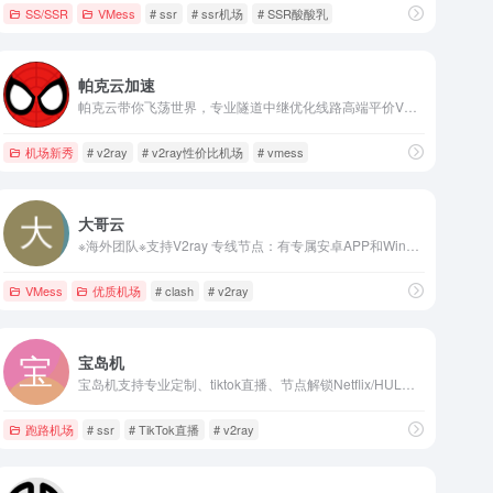
样
SS/SSR
VMess
# ssr
# ssr机场
# SSR酸酸乳
帕克云加速
帕克云带你飞荡世界，专业隧道中继优化线路高端平价V2ray机场，海外运营，拒绝跑路。帕克云是一家稳定，以服务为主的优秀机场。
机场新秀
# v2ray
# v2ray性价比机场
# vmess
大哥云
※海外团队※支持V2ray 专线节点：有专属安卓APP和Windows电脑客户端 IPLC解锁流媒体：美日港台Netflix ※高峰期不卡 ※月付9.9元起
VMess
优质机场
# clash
# v2ray
宝岛机
宝岛机支持专业定制、tiktok直播、节点解锁Netflix/HULU/HBO/TVB/Disney+带小火箭账号以及奈飞账号
跑路机场
# ssr
# TikTok直播
# v2ray