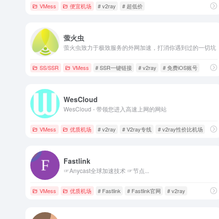
VMess
便宜机场
# v2ray
# 超低价
萤火虫
萤火虫致力于极致服务的外网加速，打消你遇到过的一切坑
SS/SSR
VMess
# SSR一键链接
# v2ray
# 免费iOS账号
WesCloud
WesCloud - 带领您进入高速上网的网站
VMess
优质机场
# v2ray
# V2ray专线
# v2ray性价比机场
Fastlink
☞Anycast全球加速技术 ☞节点...
VMess
优质机场
# Fastlink
# Fastlink官网
# v2ray