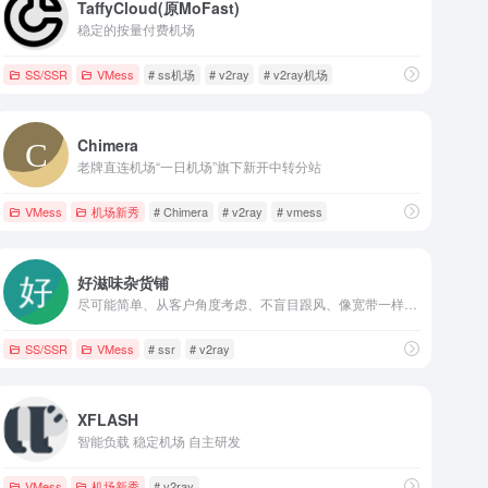
TaffyCloud(原MoFast)
稳定的按量付费机场
SS/SSR
VMess
# ss机场
# v2ray
# v2ray机场
Chimera
老牌直连机场“一日机场”旗下新开中转分站
VMess
机场新秀
# Chimera
# v2ray
# vmess
好滋味杂货铺
尽可能简单、从客户角度考虑、不盲目跟风、像宽带一样稳定
SS/SSR
VMess
# ssr
# v2ray
XFLASH
智能负载 稳定机场 自主研发
VMess
机场新秀
# v2ray