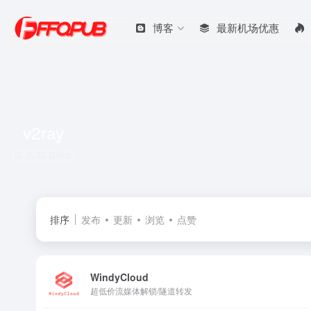
博客
最新机场优惠
v2ray
共 32 篇网址
排序
发布
更新
浏览
点赞
WindyCloud
超低价流媒体解锁/隧道转发