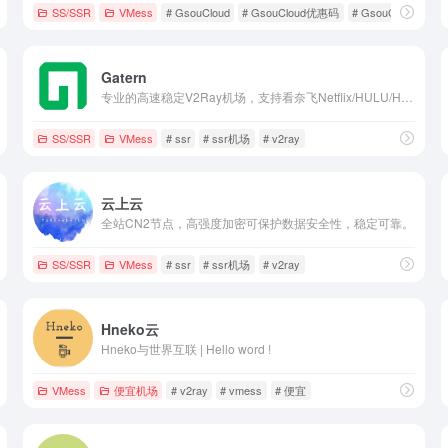
SS/SSR
VMess
# GsouCloud
# GsouCloud优惠码
# GsouCloud怎么
Gatern
专业的高速稳定V2Ray机场，支持看奈飞Netflix/HULU/HBO/TVB/动画疯等国外流媒体视频，全部使用BGP隧道中转和IPLC内网专线
SS/SSR
VMess
# ssr
# ssr机场
# v2ray
云上云
全站CN2节点，高强度加密可保护数据安全性，稳定可靠。
SS/SSR
VMess
# ssr
# ssr机场
# v2ray
Hneko云
Hneko与世界互联 | Hello word !
VMess
便宜机场
# v2ray
# vmess
# 便宜