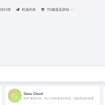
排行榜
机场列表
TG频道及群组
Gsou Cloud
BGP 隧道中转、IPLC 专线成本非常高，稳定性远比普通线路高很多，延迟低，线路质量也非常好，用户体验非常好。在特殊时期，IPLC 专线服务也几乎不受任何影响，GsouCloud绝对是对线路质量要求高的用户的最佳选择之一。在使用过程中，非常稳定，可以作为追剧加速的主力机场使用。