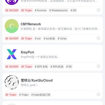
库洛米(Kuromis)机场，走高端路线；主打超大带宽低延迟与技术(可以用来打游戏了哦)，全部节点支持 UDP；线路有深港专线，苏日专线，移动云等；所有技术自主研发 以后可能会新增很多黑科技。
SS/SSR
Trojan
# Kuromis
# Shadowsocks
# SS
CMYNetwork
红莓网络 是一家我最近发现一家宝藏机场，除入门套餐外采用全内网中转节点；入门套餐采用 Trojan 新协议，保证稳定性；更有回国专用套餐。经测速和日常使用，可以说是稳定高速，高峰期速度也能拉满。提供网页在线客服和工单，服务还不错。持续使用体验仍在继续跟踪。
SS/SSR
Trojan
# ssr
# ssr机场
# v2ray
XrayPort
XrayPort是一个老牌运营机场...
SS/SSR
Trojan
# IEPL专线
# IEPL机场
# SS
雪球云/XueQiuCloud
雪球云 yyds！
Trojan
# Trojan
# trojan机场订阅