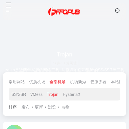
Trojan
共 21 篇网址
trojan是近两年兴起的网络工具, 与强调加密和混淆的SS/SSR等工具
不同，trojan将通信流量伪装成互联网上最常见的https流量，从而
常用网站
优质机场
全部机场
机场新秀
云服务器
本站服务
有效防止流量被检测和干扰。 在敏感时期，基本上只有trojan和
v2ray伪装 能提供稳如狗的体验。
SS/SSR
VMess
Trojan
Hysteria2
排序
发布
更新
浏览
点赞