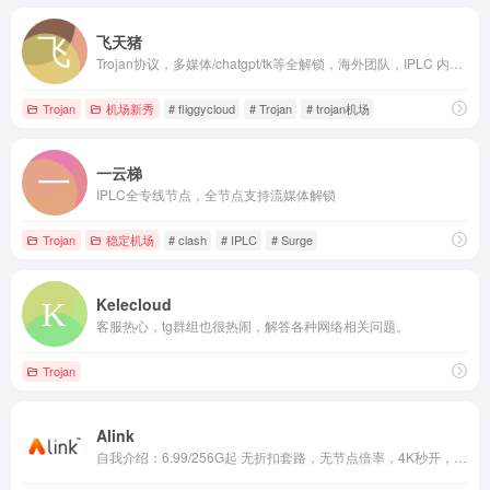
飞天猪
Trojan协议，多媒体/chatgpt/tk等全解锁，海外团队，IPLC 内网专线节点，开业五五折巨惠，专线iplc专线机场，节点覆盖范围广，不限速无倍率，年付低至每月5.8元
Trojan
机场新秀
# fliggycloud
# Trojan
# trojan机场
一云梯
IPLC全专线节点，全节点支持流媒体解锁
Trojan
稳定机场
# clash
# IPLC
# Surge
Kelecloud
客服热心，tg群组也很热闹，解答各种网络相关问题。
Trojan
Alink
自我介绍：6.99/256G起 无折扣套路，无节点倍率，4K秒开，含国内电信移动BGP中转，最全流媒体解锁技术！