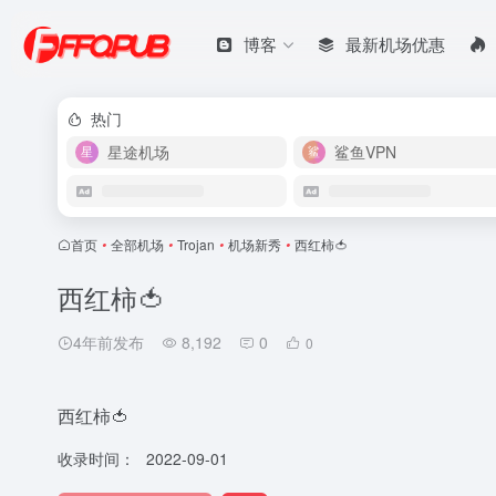
博客
最新机场优惠
热门
星途机场
鲨鱼VPN
首页
•
全部机场
•
Trojan
•
机场新秀
•
西红柿🍅
西红柿🍅
4年前发布
8,192
0
0
西红柿🍅
收录时间：
2022-09-01