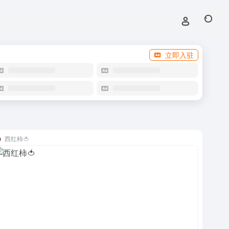
立即入驻
西红柿🍅