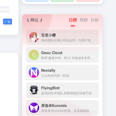
网址
日榜
周榜
月榜
百变小樱
海外团队长期公司化运营！为用户免费提供Netflix/Disney+/HBO/Hulu等流媒体账号，除了常见流媒体外我们所有节点还解锁ChatGPT等服务
Gsou Cloud
BGP 隧道中转、IPLC 专线成本非常高，稳定性远比普通线路高很多，延迟低，线路质量也非常好，用户体验非常好。在特殊时期，IPLC 专线服务也几乎不受任何影响，GsouCloud绝对是对线路质量要求高的用户的最佳选择之一。在使用过程中，非常稳定，可以作为追剧加速的主力机场使用。
Nextally
公认的业内第一机场
FlyingBird
超强的技术团队,高峰期稳定快速不掉线,可免费体验顶级服务,超快速度,4K秒开,体验宛如身在海外
库洛米Kuromis
库洛米(Kuromis)机场，走高端路线；主打超大带宽低延迟与技术(可以用来打游戏了哦)，全部节点支持 UDP；线路有深港专线，苏日专线，移动云等；所有技术自主研发 以后可能会新增很多黑科技。