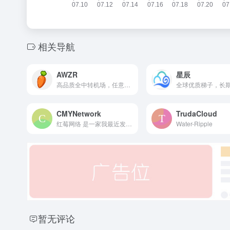
相关导航
AWZR
星辰
高品质全中转机场，任意时间稳定4K，我们追求稳致力于长久运营。
CMYNetwork
TrudaCloud
红莓网络 是一家我最近发现一家宝藏机场，除入门套餐外采用全内网中转节点；入门套餐采用 Trojan 新协议，保证稳定性；更有回国专用套餐。经测速和日常使用，可以说是稳定高速，高峰期速度也能拉满。提供网页在线客服和工单，服务还不错。持续使用体验仍在继续跟踪。
Water-Ripple
暂无评论