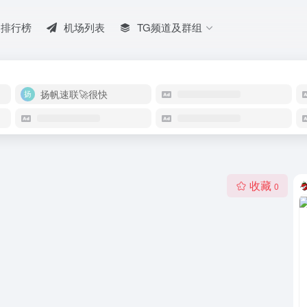
排行榜
机场列表
TG频道及群组
扬帆速联🚀很快
收藏
0