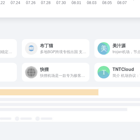
布丁猫
美汁源
全球优质梯子，长期稳定，速度快，高性价比；覆盖全球50多个国家，80多节点
多地BGP跨境专线出国 支持 Netflix / Disney+ / HBO / YouTube Premium 等流媒体解锁 覆盖 全球40+地区，100+节点 高速稳定协议，设备数量不限制
快狸
TNTCloud
快狸机场是一款专为极客、跨境电商、设计师及外贸企业打造的新一代高端网络加速服务商。我们以“快”为核心，以“狸”的灵动为理念，依托顶尖的科技架构，致力于为您打破地域限制，提供如丝般顺滑的全球互联体验