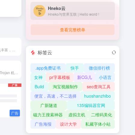
Hneko云
Hneko与世界互联 | Hello word !
查看完整榜单
trojan机场，节点丰富，速度不错，修复节点很快速
标签云
.app免费证书
快手
微信排行榜
简介 机场协议：Trojan 机场...
女神
pr字幕模板
新CG儿
小语言
Build
淘宝视频制作
seo查询工具
便宜，高速，不二选择
huoshanzhibo
广新隧道
135编辑器官网
磁力王搜索神器
虚拟主机
二维码美化
广告海报
设计大学
私藏字体小站