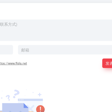
发
ttps://www.ffqla.net