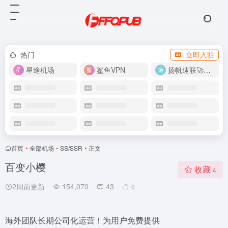
热门
立即入驻
星途机场
鲨鱼VPN
扬帆速联🚀很快
首页
•
全部机场
•
SS/SSR
•
正文
百变小樱
收藏
4
2周前更新
154,070
43
0
海外团队长期公司化运营！为用户免费提供