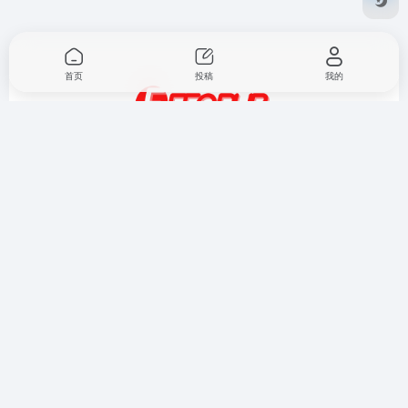
首页
投稿
我的
翻翻墙（FFQ.LA） 是一个专业的翻墙与网络加速导航平台，
精选全球优质的 SS/SSR、V2Ray、Vmess、Vless、Trojan
机场及 VPS/VDS 服务。无论是高速稳定、地理解锁，还是隐
私保护与安全加密，我们都为你提供可靠的解决方案，让你自
由、安全、畅快地畅游互联网。
投稿&收录
友情链
广告合
隐私政
免责声
申请
接
作
策
明