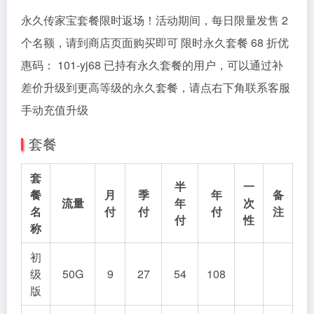
永久传家宝套餐限时返场！活动期间，每日限量发售 2
个名额，请到商店页面购买即可 限时永久套餐 68 折优
惠码： 101-yj68 已持有永久套餐的用户，可以通过补
差价升级到更高等级的永久套餐，请点右下角联系客服
手动充值升级
套餐
套
半
一
餐
月
季
年
备
流量
年
次
名
付
付
付
注
付
性
称
初
级
50G
9
27
54
108
版