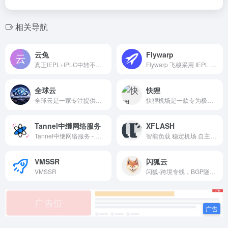
相关导航
云兔
Flywarp
真正IEPL+IPLC中转不限速机场
Flywarp 飞梭采用 IEPL 专线与BGP多线路融合架构，兼顾稳定性、易用性与性价比，适合作为 AI、流媒体及日常跨境访问的长期使用方案。
全球云
快狸
全球云是一家专注提供出海专线加速与流媒体解锁服务的网络加速品牌。采用企业级 IPLC / IEPL 专线，并结合智能负载均衡与三网入口优化，尽量保障国内用户连接海外节点的速度与稳定性，晚高峰也有更好的表现。
快狸机场是一款专为极客、跨境电商、设计师及外贸企业打造的新一代高端网络加速服务商。我们以“快”为核心，以“狸”的灵动为理念，依托顶尖的科技架构，致力于为您打破地域限制，提供如丝般顺滑的全球互联体验
Tannel中继网络服务
XFLASH
Tannel中继网络服务 - 世界触手可及
智能负载 稳定机场 自主研发
VMSSR
闪狐云
VMSSR
闪狐-跨境专线，BGP隧道中转，IPLC高速内网纯专线出口。5大运营商动态优化，低延迟 无论您是工作精英、游戏达人，还是流媒体内容的狂热粉丝，我们的跨境专线服务都能为您提供极速、稳定的网络体验。凭借独特的技术优势，我们为您打造了一条与众不同的全球网络之路