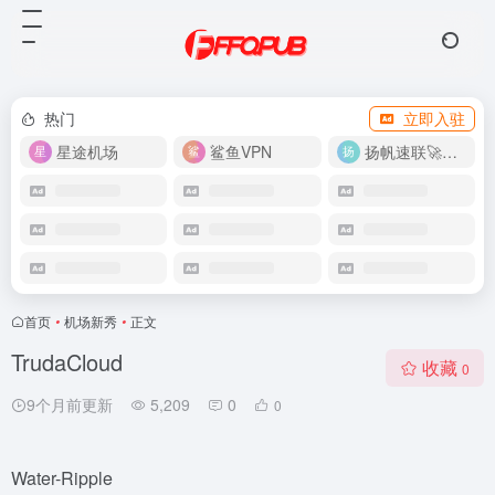
热门
立即入驻
星途机场
鲨鱼VPN
扬帆速联🚀很快
首页
•
机场新秀
•
正文
TrudaCloud
收藏
0
9个月前更新
5,209
0
0
Water-Ripple