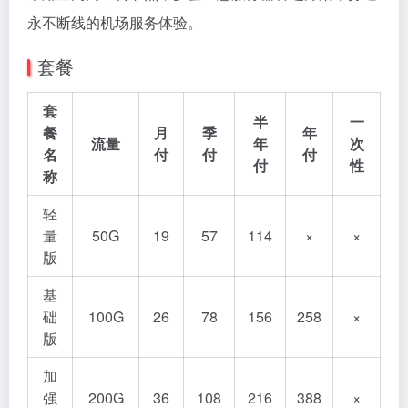
永不断线的机场服务体验。
套餐
套
半
一
餐
月
季
年
流量
年
次
名
付
付
付
付
性
称
轻
量
50G
19
57
114
×
×
版
基
础
100G
26
78
156
258
×
版
加
强
200G
36
108
216
388
×