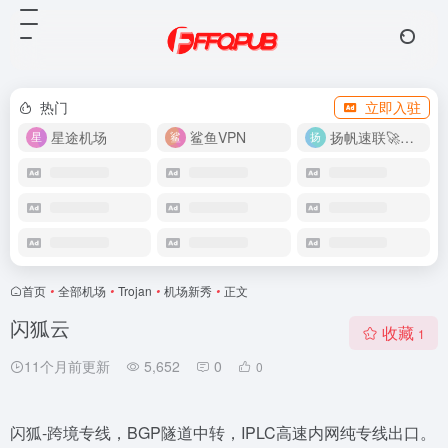
热门
立即入驻
星途机场
鲨鱼VPN
扬帆速联🚀很快
首页
•
全部机场
•
Trojan
•
机场新秀
•
正文
闪狐云
收藏
1
11个月前更新
5,652
0
0
闪狐-跨境专线，BGP隧道中转，IPLC高速内网纯专线出口。