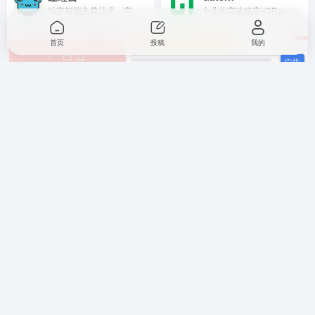
独家智能负载技术，高速传输稳定不掉，可免费体验顶级服务，超快速度，无视晚高峰，4K秒开
专业的高速稳定V2Ray机场，支持看奈飞Netflix/HULU/HBO/TVB/动画疯等国外流媒体视频，全部使用BGP隧道中转和IPLC内网专线
首页
投稿
我的
暂无评论