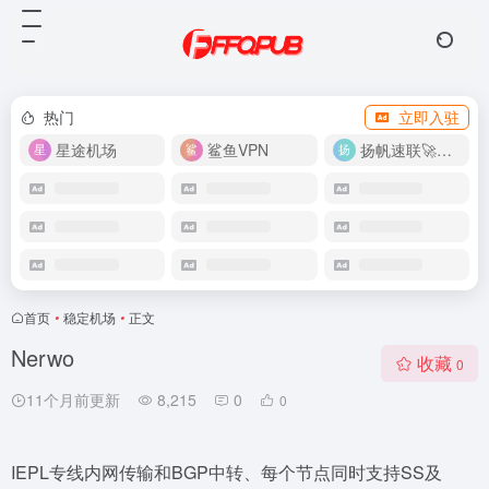
热门
立即入驻
星途机场
鲨鱼VPN
扬帆速联🚀很快
首页
•
稳定机场
•
正文
Nerwo
收藏
0
11个月前更新
8,215
0
0
IEPL专线内网传输和BGP中转、每个节点同时支持SS及