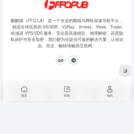
翻翻墙（FFQ.LA） 是一个专业的翻墙与网络加速导航平台，
精选全球优质的 SS/SSR、V2Ray、Vmess、Vless、Trojan
机场及 VPS/VDS 服务。无论是高速稳定、地理解锁，还是隐
私保护与安全加密，我们都为你提供可靠的解决方案，让你自
由、安全、畅快地畅游互联网。
投稿&收录
友情链
广告合
隐私政
免责声
首页
投稿
我的
申请
接
作
策
明
Copyright © 2025
翻翻墙导航
｜ 香港 CN2 加速节点(由
提供)
|
FastBoost CDN