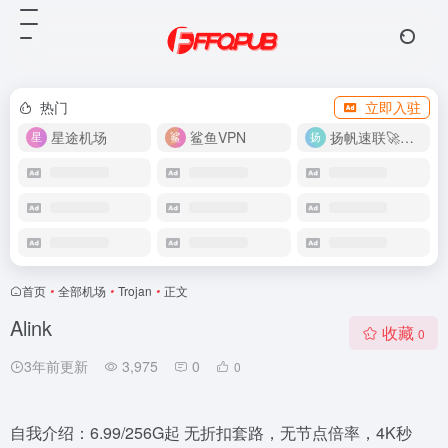
热门
立即入驻
星途机场
鲨鱼VPN
扬帆速联🚀很快
首页
•
全部机场
•
Trojan
•
正文
Alink
收藏
0
3年前更新
3,975
0
0
自我介绍：6.99/256G起 无折扣套路，无节点倍率，4K秒