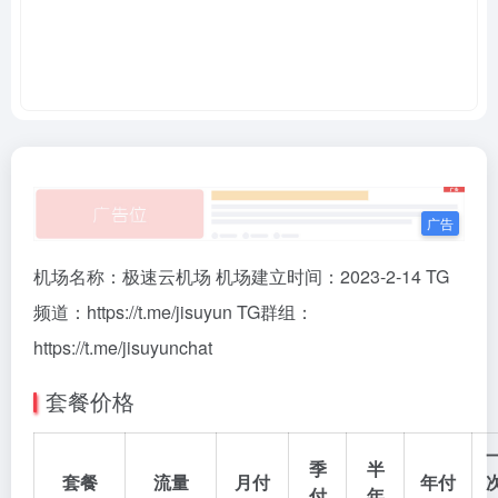
机场名称：极速云机场 机场建立时间：2023-2-14 TG
频道：https://t.me/jisuyun TG群组：
https://t.me/jisuyunchat
套餐价格
季
半
套餐
流量
月付
年付
付
年