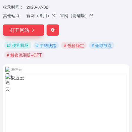
收录时间：
2023-07-02
其他站点:
官网（备用）
官网（需翻墙）
打开网站
便宜机场
# 中转线路
# 低价稳定
# 全球节点
# 解锁流泪提+GPT
极速云