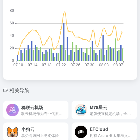
相关导航
稳联云机场
M78星云
联云机场作为专业优质的 网络加速服务商，广泛应用于 国际游戏加速、远程办公、跨境电商 等领域。
老牌便宜稳定机场，全中转线路，解锁GPT等服务，还送Emby！
小狗云
EFCloud
享受高速网上浏览体验
拥有 Azure 亚太集群入口, 理...