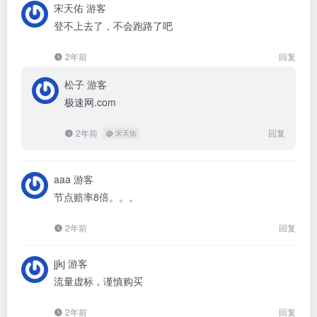
宋天佑
游客
登不上去了，不会跑路了吧
2年前
回复
松子
游客
极速网.com
2年前
回复
@
宋天佑
aaa
游客
节点赔率8倍。。。
2年前
回复
jjkj
游客
流量虚标，谨慎购买
2年前
回复