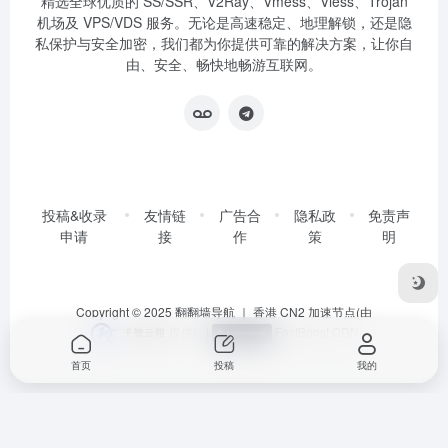
精选全球优质的 SS/SSR、V2Ray、Vmess、Vless、Trojan
机场及 VPS/VDS 服务。无论是高速稳定、地理解锁，还是隐
私保护与安全加密，我们都为你提供可靠的解决方案，让你自
由、安全、畅快地畅游互联网。
投稿&收录
友情链
广告合
隐私政
免责声
申请
接
作
策
明
Copyright © 2025
翻翻墙导航
｜ 香港 CN2 加速节点(由
提供)
|
FastBoost CDN
首页
投稿
我的