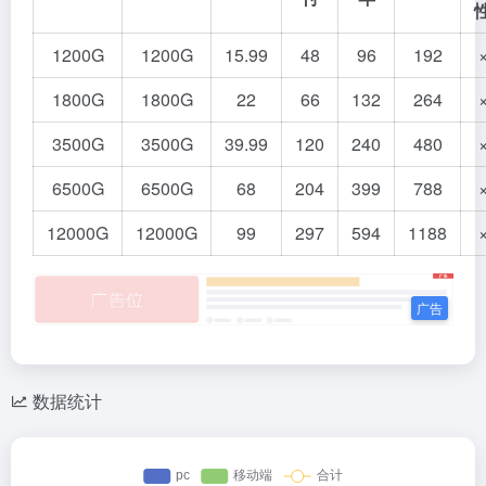
1200G
1200G
15.99
48
96
192
1800G
1800G
22
66
132
264
3500G
3500G
39.99
120
240
480
6500G
6500G
68
204
399
788
12000G
12000G
99
297
594
1188
数据统计