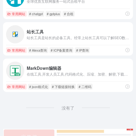
全球优质互联网服务一站式合租平台
常用网站
# chatgpt
# gptplus
# 合租
站长工具
站长工具是站长的必备工具。经常上站长工具可以了解SEO数据变化。还可以检测网站死链接、蜘蛛访问、HTML格式检测、网站速度测试、友情链接检查、网站域名IP查询、PR、权重查询、alexa、whois查询等等。
常用网站
# Alexa查询
# ICP备案查询
# IP查询
MarkDown编辑器
在线工具,开发人员工具,代码格式化、压缩、加密、解密,下载链接转换,json格式化,正则测试工具,favicon在线制作,字帖工具,中文简繁体转换,迅雷下载链接转换,进制转换,二维码
常用网站
# json格式化
# 下载链接转换
# 二维码
没有了