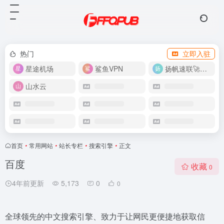
热门
立即入驻
星途机场
鲨鱼VPN
扬帆速联🚀很快
山水云
首页
•
常用网站
•
站长专栏
•
搜索引擎
•
正文
百度
收藏
0
4年前更新
5,173
0
0
全球领先的中文搜索引擎、致力于让网民更便捷地获取信