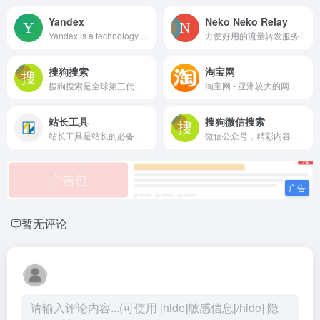
Yandex
Neko Neko Relay
Yandex is a technology company that builds intelligent products and services powered by machine learning.
方便好用的流量转发服务
搜狗搜索
淘宝网
搜狗搜索是全球第三代互动式搜索引擎，支持微信公众号和文章搜索、知乎搜索、英文搜索及翻译等，通过自主研发的人工智能算法为用户提供专业、精准、便捷的搜索服务。
淘宝网 - 亚洲较大的网上交易平台，提供各类服饰、美容、家居、数码、话费/点卡充值… 数亿优质商品，同时提供担保交易(先收货后付款)等安全交易保障服务，并由商家提供退货承诺、破损补寄等消费者保障服务，让你安心享受网上购物乐趣！
站长工具
搜狗微信搜索
站长工具是站长的必备工具。经常上站长工具可以了解SEO数据变化。还可以检测网站死链接、蜘蛛访问、HTML格式检测、网站速度测试、友情链接检查、网站域名IP查询、PR、权重查询、alexa、whois查询等等。
微信公众号，精彩内容独家收录，一搜即达
暂无评论