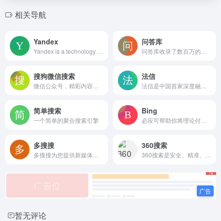
相关导航
Yandex
问答库
Yandex is a technology company that builds intelligent products and services powered by machine learning.
问答库收录了数百万的公务员考试，建筑工程，IT认证，资格考试，会计从业，医药考试，外语考试，外贸考试，学历考试等各类题库以及一些常见的普通练习的题目题库供大家查询
搜狗微信搜索
法信
微信公众号，精彩内容独家收录，一搜即达
法信是中国首家深度融合法律知识服务与案例大数据服务的数字化网络平台
简单搜索
Bing
一个简单的聚合搜索引擎
必应可帮助你将理论付诸实践，使得搜索更加方便快捷，从而达到事半功倍的效果。
多搜搜
360搜索
多搜搜为您提供新媒体管家工作台，新媒体小编工作台，图片搜索以及图片搜索引擎，推荐无版权图片，可商用图片，无版权可商用图片网站，并提供PPT工具，PPT模版，PPT背景图片，PPT教程，以及设计、建筑、规划、景观设计行业搜索聚合服务。
360搜索是安全、精准、可信赖的新一代搜索引擎，依托于360母品牌的安全优势，全面拦截各类钓鱼欺诈等恶意网站，提供更放心的搜索服务。 360搜索 so靠谱。
暂无评论