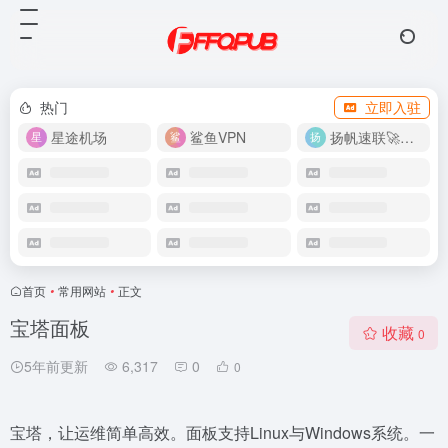
热门
立即入驻
星途机场
鲨鱼VPN
扬帆速联🚀很快
首页
•
常用网站
•
正文
宝塔面板
收藏
0
5年前更新
6,317
0
0
宝塔，让运维简单高效。面板支持Linux与Windows系统。一