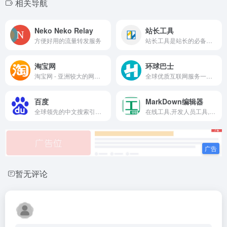
相关导航
Neko Neko Relay
站长工具
方便好用的流量转发服务
站长工具是站长的必备工具。经常上站长工具可以了解SEO数据变化。还可以检测网站死链接、蜘蛛访问、HTML格式检测、网站速度测试、友情链接检查、网站域名IP查询、PR、权重查询、alexa、whois查询等等。
淘宝网
环球巴士
淘宝网 - 亚洲较大的网上交易平台，提供各类服饰、美容、家居、数码、话费/点卡充值… 数亿优质商品，同时提供担保交易(先收货后付款)等安全交易保障服务，并由商家提供退货承诺、破损补寄等消费者保障服务，让你安心享受网上购物乐趣！
全球优质互联网服务一站式合租平台
百度
MarkDown编辑器
全球领先的中文搜索引擎、致力于让网民更便捷地获取信息，找到所求。百度超过千亿的中文网页数据库，可以瞬间找到相关的搜索结果。
在线工具,开发人员工具,代码格式化、压缩、加密、解密,下载链接转换,json格式化,正则测试工具,favicon在线制作,字帖工具,中文简繁体转换,迅雷下载链接转换,进制转换,二维码
暂无评论