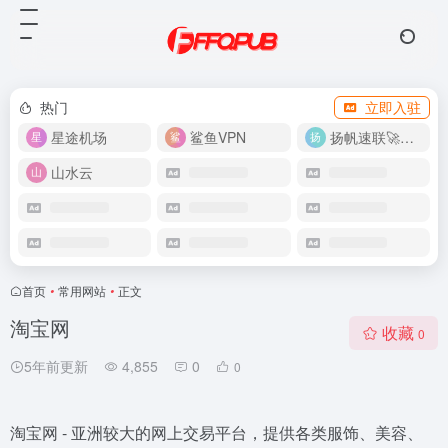
热门
立即入驻
星途机场
鲨鱼VPN
扬帆速联🚀很快
山水云
首页
•
常用网站
•
正文
淘宝网
收藏
0
5年前更新
4,855
0
0
淘宝网 - 亚洲较大的网上交易平台，提供各类服饰、美容、