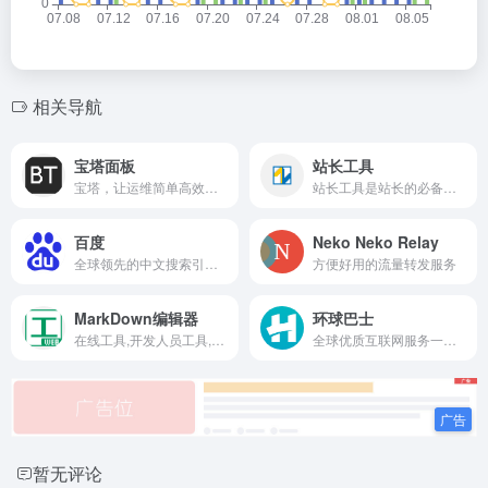
相关导航
宝塔面板
站长工具
宝塔，让运维简单高效。面板支持Linux与Windows系统。一键配置：LAMP/LNMP、网站、数据库、FTP、SSL，通过Web端轻松管理服务器。
站长工具是站长的必备工具。经常上站长工具可以了解SEO数据变化。还可以检测网站死链接、蜘蛛访问、HTML格式检测、网站速度测试、友情链接检查、网站域名IP查询、PR、权重查询、alexa、whois查询等等。
百度
Neko Neko Relay
全球领先的中文搜索引擎、致力于让网民更便捷地获取信息，找到所求。百度超过千亿的中文网页数据库，可以瞬间找到相关的搜索结果。
方便好用的流量转发服务
MarkDown编辑器
环球巴士
在线工具,开发人员工具,代码格式化、压缩、加密、解密,下载链接转换,json格式化,正则测试工具,favicon在线制作,字帖工具,中文简繁体转换,迅雷下载链接转换,进制转换,二维码
全球优质互联网服务一站式合租平台
暂无评论