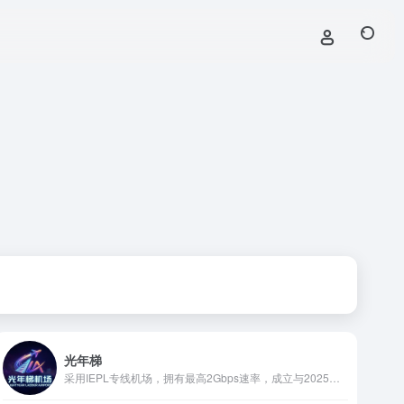
光年梯
采用IEPL专线机场，拥有最高2Gbps速率，成立与2025年9月，新加坡海外团队大机房产品，性价比专线，24h在线客服，专业且靠谱稳定，任何线路问题都是1h内修复处理，支持退款。