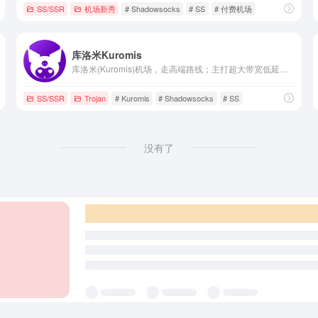
SS/SSR
机场新秀
# Shadowsocks
# SS
# 付费机场
库洛米Kuromis
库洛米(Kuromis)机场，走高端路线；主打超大带宽低延迟与技术(可以用来打游戏了哦)，全部节点支持 UDP；线路有深港专线，苏日专线，移动云等；所有技术自主研发 以后可能会新增很多黑科技。
SS/SSR
Trojan
# Kuromis
# Shadowsocks
# SS
没有了