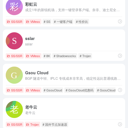
彩虹云
成立1年的新锐机场，支持一键登录客户端。奈非、迪士尼全解锁。主打一个性价比10元188G流量
SS/SSR
VMess
# SS
# 一键客户端
# 性价比
sslar
sslar
SS/SSR
VMess
# 8K
# Shadowsocks
# Trojan
Gsou Cloud
BGP 隧道中转、IPLC 专线成本非常高，稳定性远比普通线路高很多，延迟低，线路质量也非常好，用户体验非常好。在特殊时期，IPLC 专线服务也几乎不受任何影响，GsouCloud绝对是对线路质量要求高的用户的最佳选择之一。在使用过程中，非常稳定，可以作为追剧加速的主力机场使用。
SS/SSR
VMess
# GsouCloud
# GsouCloud优惠码
# GsouCloud怎么样
老牛云
老牛云
SS/SSR
Trojan
# 国外节点加速器