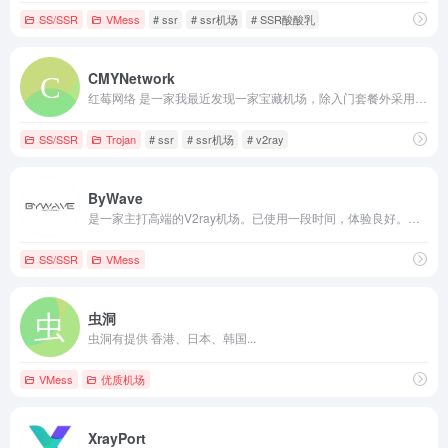
SS/SSR
VMess
# ssr
# ssr机场
# SSR酸酸乳
CMYNetwork
红莓网络 是一家我最近发现一家宝藏机场，除入门套餐外采用全内网中转节点；入门套餐采用 Trojan 新协议，保证稳定性；更有回国专用套餐。经测速和日常使用，可以说是稳定高速，高峰期速度也能拉满。提供网页在线客服和工单，服务还不错。持续使用体验仍在继续跟踪。
SS/SSR
Trojan
# ssr
# ssr机场
# v2ray
ByWave
是一家主打高端的V2ray机场。已使用一段时间，体验良好。这家机场主要走高端，拥有阿里云/WTT/HKT等线路，且全内网中转节点，更提供有IPLC专线（专线套餐），现在我将其作为主要加速服务使用。
SS/SSR
VMess
虫洞
虫洞有提供 香港、日本、韩国...
VMess
优质机场
XrayPort