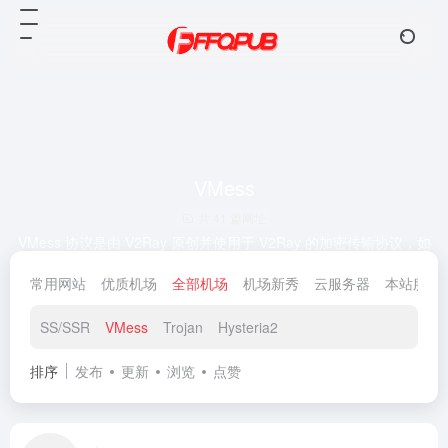
VMess
共 41 篇网址
VMess 协议是由 V2Ray 原创并使用于 V2Ray 的加密传输协议，如
同 Shadowsocks 一样为了对抗墙的深度包检测而研发的。在
常用网站
优质机场
全部机场
机场新秀
云服务器
本站服务
V2Ray 上客户端与服务器的通信主要是通过 VMess 协议通信。
VLess是一种无状态的轻量级数据传输协议，被定义为下一代V2ray
数据传输协议。
SS/SSR
VMess
Trojan
Hysteria2
排序
发布
更新
浏览
点赞