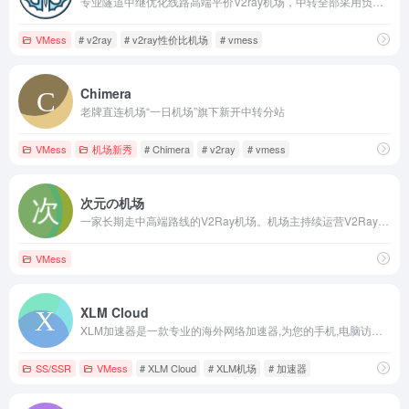
专业隧道中继优化线路高端平价V2ray机场，中转全部采用负载均衡技术支持。一家稳定、平价、服务为主的优秀机场
VMess
# v2ray
# v2ray性价比机场
# vmess
Chimera
老牌直连机场“一日机场”旗下新开中转分站
VMess
机场新秀
# Chimera
# v2ray
# vmess
次元の机场
一家长期走中高端路线的V2Ray机场。机场主持续运营V2Ray机场三年以上，拥有丰富,专做v2ray的机场。在使用过一段时间后，认为是稳定且质量不错的。
VMess
XLM Cloud
XLM加速器是一款专业的海外网络加速器,为您的手机,电脑访问外网,海淘,游戏,学习,工作访问加速,安全稳定,1080p无压力,下载即可使用
SS/SSR
VMess
# XLM Cloud
# XLM机场
# 加速器