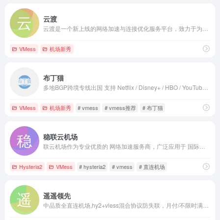
云渡
云渡是一个新上线的网络加速与连接优化服务平台，致力于为用户提供稳定、顺畅的网络体验。平台采用弹性扩展的 VMSS 技术架构，可根据访问量智能调度资源，在高并发场景下依然保持良好的性能表现。
VMess
机场新秀
布丁猫
多地BGP跨境专线出国 支持 Netflix / Disney+ / HBO / YouTube Premium 等流媒体解锁 覆盖 全球40+地区，100+节点 高速稳定协议，设备数量不限制
VMess
机场新秀
# vmess
# vmess推荐
# 布丁猫
稳联云机场
联云机场作为专业优质的 网络加速服务商，广泛应用于 国际游戏加速、远程办公、跨境电商 等领域。
Hysteria2
VMess
# hysteria2
# vmess
# 直连机场
遥遥领先
中品质全直连机场,hy2+vless混合协议防失联，月付/不限时满足不同群体需求，有注册试用