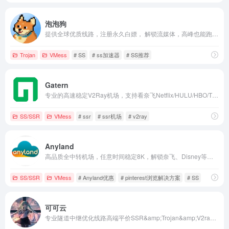
泡泡狗
提供全球优质线路，注册永久白嫖， 解锁流媒体，高峰也能跑满宽带。 付费套餐五元起，注册免费白嫖。 套
Trojan
VMess
# SS
# ss加速器
# SS推荐
Gatern
专业的高速稳定V2Ray机场，支持看奈飞Netflix/HULU/HBO/TVB/动画疯等国外流媒体视频，全部使用BGP隧道中转和IPLC内网专线
SS/SSR
VMess
# ssr
# ssr机场
# v2ray
Anyland
高品质全中转机场，任意时间稳定8K，解锁奈飞、Disney等个流媒体平台，我们追求稳致力于长久运营。
SS/SSR
VMess
# Anyland优惠
# pinterest浏览解决方案
# SS
可可云
专业隧道中继优化线路高端平价SSR&amp;Trojan&amp;V2ray机场，中转全部采用负载均衡技术支持。一家稳定、平价、服务为主的优秀机场