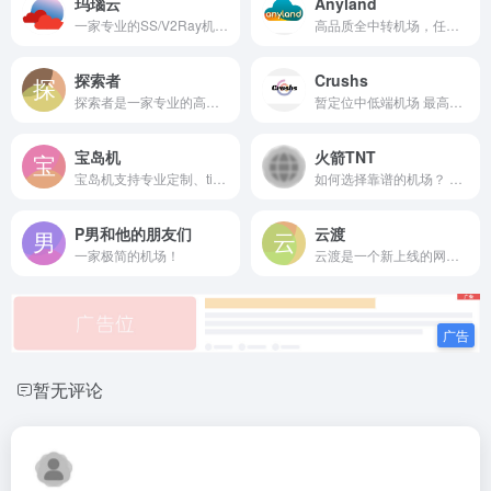
玛瑙云
Anyland
一家专业的SS/V2Ray机场，拥有超过50个节点，为海外华人出资运营，保证运营稳定。
高品质全中转机场，任意时间稳定8K，解锁奈飞、Disney等个流媒体平台，我们追求稳致力于长久运营。
探索者
Crushs
探索者是一家专业的高速稳定...
暂定位中低端机场 最高套餐2r500g中转 隧道 优化 白嫖无限续
宝岛机
火箭TNT
宝岛机支持专业定制、tiktok直播、节点解锁Netflix/HULU/HBO/TVB/Disney+带小火箭账号以及奈飞账号
如何选择靠谱的机场？ 相信...
P男和他的朋友们
云渡
一家极简的机场！
云渡是一个新上线的网络加速与连接优化服务平台，致力于为用户提供稳定、顺畅的网络体验。平台采用弹性扩展的 VMSS 技术架构，可根据访问量智能调度资源，在高并发场景下依然保持良好的性能表现。
暂无评论