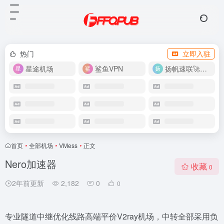
热门
立即入驻
星途机场
鲨鱼VPN
扬帆速联🚀很快
首页
•
全部机场
•
VMess
•
正文
Nero加速器
收藏
0
2年前更新
2,182
0
0
专业隧道中继优化线路高端平价V2ray机场，中转全部采用负