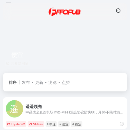
便宜
共 6 篇网址
排序
发布
更新
浏览
点赞
遥遥领先
中品质全直连机场,hy2+vless混合协议防失联，月付/不限时满足不同群体需求，有注册试用
Hysteria2
VMess
# 中速
# 便宜
# 稳定