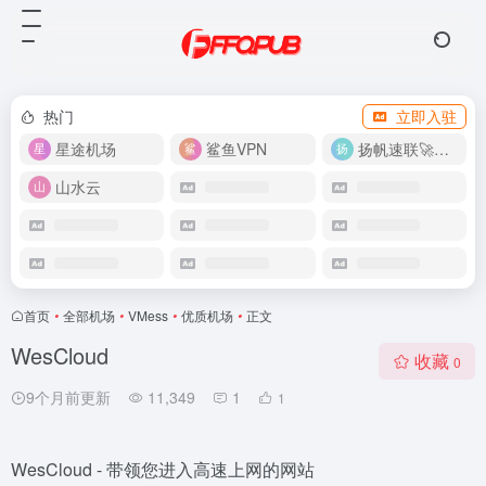
热门
立即入驻
星途机场
鲨鱼VPN
扬帆速联🚀很快
山水云
首页
•
全部机场
•
VMess
•
优质机场
•
正文
WesCloud
收藏
0
9个月前更新
11,349
1
1
WesCloud - 带领您进入高速上网的网站