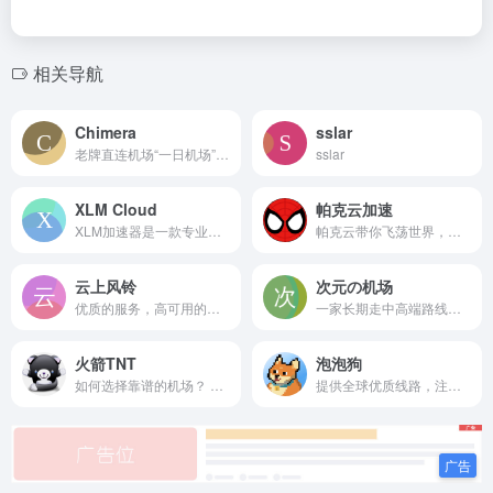
相关导航
Chimera
sslar
老牌直连机场“一日机场”旗下新开中转分站
sslar
XLM Cloud
帕克云加速
XLM加速器是一款专业的海外网络加速器,为您的手机,电脑访问外网,海淘,游戏,学习,工作访问加速,安全稳定,1080p无压力,下载即可使用
帕克云带你飞荡世界，专业隧道中继优化线路高端平价V2ray机场，海外运营，拒绝跑路。帕克云是一家稳定，以服务为主的优秀机场。
云上风铃
次元の机场
优质的服务，高可用的流媒体解锁。隧道+IEPL专线中继，稳定为您提供网络服务。线路地区覆盖齐全。
一家长期走中高端路线的V2Ray机场。机场主持续运营V2Ray机场三年以上，拥有丰富,专做v2ray的机场。在使用过一段时间后，认为是稳定且质量不错的。
火箭TNT
泡泡狗
如何选择靠谱的机场？ 相信...
提供全球优质线路，注册永久白嫖， 解锁流媒体，高峰也能跑满宽带。 付费套餐五元起，注册免费白嫖。 套