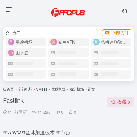
热门
立即入驻
星途机场
鲨鱼VPN
扬帆速联🚀很快
山水云
首页
•
全部机场
•
VMess
•
优质机场
•
稳定机场
•
正文
Fastlink
收藏
0
1年前更新
11,266
0
0
☞Anycast全球加速技术 ☞节点...