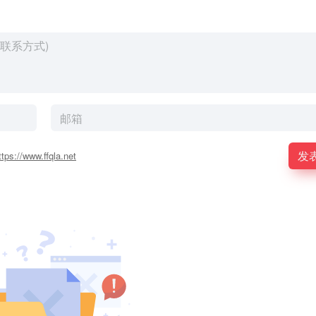
发
ttps://www.ffqla.net