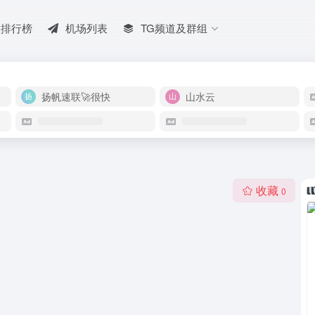
排行榜
机场列表
TG频道及群组
扬帆速联🚀很快
山水云
收藏
0