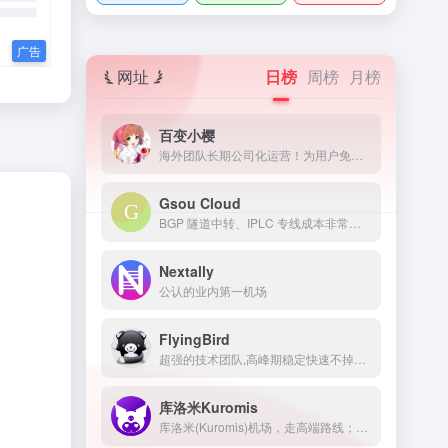
网址
日榜
周榜
月榜
百变小樱
海外团队长期公司化运营！为用户免费提供Netflix/Disney+/HBO/Hulu等流媒体账号，除了常见流媒体外我们所有节点还解锁ChatGPT等服务
Gsou Cloud
BGP 隧道中转、IPLC 专线成本非常高，稳定性远比普通线路高很多，延迟低，线路质量也非常好，用户体验非常好。在特殊时期，IPLC 专线服务也几乎不受任何影响，GsouCloud绝对是对线路质量要求高的用户的最佳选择之一。在使用过程中，非常稳定，可以作为追剧加速的主力机场使用。
Nextally
公认的业内第一机场
FlyingBird
超强的技术团队,高峰期稳定快速不掉线,可免费体验顶级服务,超快速度,4K秒开,体验宛如身在海外
库洛米Kuromis
库洛米(Kuromis)机场，走高端路线；主打超大带宽低延迟与技术(可以用来打游戏了哦)，全部节点支持 UDP；线路有深港专线，苏日专线，移动云等；所有技术自主研发 以后可能会新增很多黑科技。