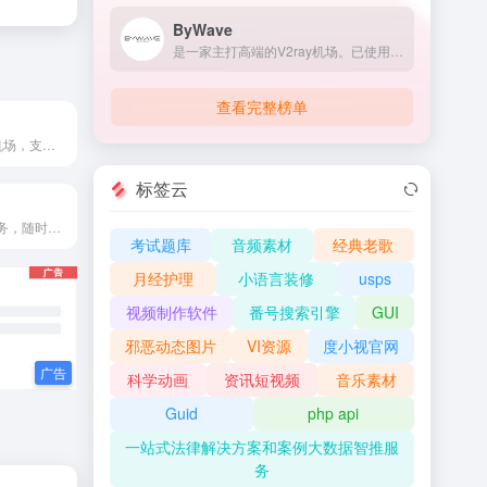
ByWave
是一家主打高端的V2ray机场。已使用一段时间，体验良好。这家机场主要走高端，拥有阿里云/WTT/HKT等线路，且全内网中转节点，更提供有IPLC专线（专线套餐），现在我将其作为主要加速服务使用。
查看完整榜单
成立1年的新锐机场，支持一键登录客户端。奈非、迪士尼全解锁。主打一个性价比10元188G流量
标签云
全球网络中继服务，随时随处尽情使用
考试题库
音频素材
经典老歌
月经护理
小语言装修
usps
视频制作软件
番号搜索引擎
GUI
邪恶动态图片
VI资源
度小视官网
科学动画
资讯短视频
音乐素材
Guid
php api
一站式法律解决方案和案例大数据智推服
务