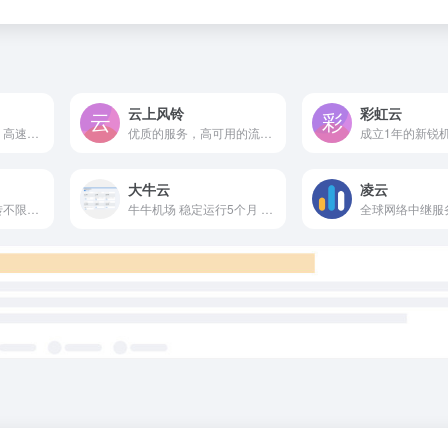
云上风铃
彩虹云
独家智能负载技术，高速传输稳定不掉，可免费体验顶级服务，超快速度，无视晚高峰，4K秒开
优质的服务，高可用的流媒体解锁。隧道+IEPL专线中继，稳定为您提供网络服务。线路地区覆盖齐全。
大牛云
凌云
真正IEPL+IPLC中转不限速机场
牛牛机场 稳定运行5个月 只要你需要 我就能解锁 速度快服务器多