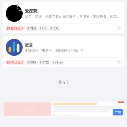
爱探索
稳定、高速、优质互联的国际服务；不限速，不限设备，晚高峰4K妥妥的！
跑路机场
# CN2
# HK
# IEPL
凌云
全球网络中继服务，随时随处尽情使用
停运机场
# BGP
# CN2
# v2ray
没有了