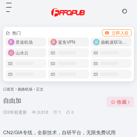
热门
立即入驻
星途机场
鲨鱼VPN
扬帆速联🚀很快
山水云
首页
•
跑路机场
•
正文
自由加
收藏
1
2年前更新
3,010
1
0
CN2/GIA专线，全新技术，自研平台，无限免费试用