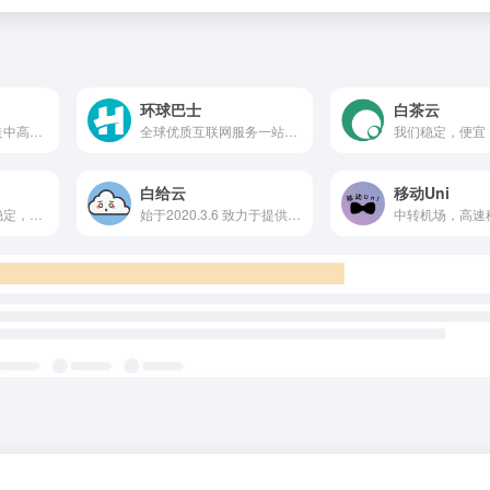
环球巴士
白茶云
自由鲸是一家长期走中高端路线的SSR机场和V2RAY机场。该站全部节点均采用国内独享入口，进行中转加速，稳定性和速度都很有保障。并且实际使用测试下来，它的性价比是相当高的，提供的流量也十分的充足。用了很久，哪怕特殊时期也相当坚挺稳定，从注册开始一直当做主要机场机使用。
全球优质互联网服务一站式合租平台
白给云
移动Uni
高质量机场，快速稳定，包含iplc节点，可用作游戏加速器。网页加载丝滑秒开，4k视频秒加载，快来加入OverWall，让您的网络生活更自由，更精彩。
始于2020.3.6 致力于提供wengding网络加速服务
中转机场，高速