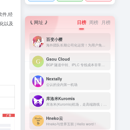
件,经
网址
日榜
周榜
月榜
优化以及
百变小樱
海外团队长期公司化运营！为用户免费提供Netflix/Disney+/HBO/Hulu等流媒体账号，除了常见流媒体外我们所有节点还解锁ChatGPT等服务
Gsou Cloud
BGP 隧道中转、IPLC 专线成本非常高，稳定性远比普通线路高很多，延迟低，线路质量也非常好，用户体验非常好。在特殊时期，IPLC 专线服务也几乎不受任何影响，GsouCloud绝对是对线路质量要求高的用户的最佳选择之一。在使用过程中，非常稳定，可以作为追剧加速的主力机场使用。
Nextally
公认的业内第一机场
库洛米Kuromis
库洛米(Kuromis)机场，走高端路线；主打超大带宽低延迟与技术(可以用来打游戏了哦)，全部节点支持 UDP；线路有深港专线，苏日专线，移动云等；所有技术自主研发 以后可能会新增很多黑科技。
Hneko云
Hneko与世界互联 | Hello word !