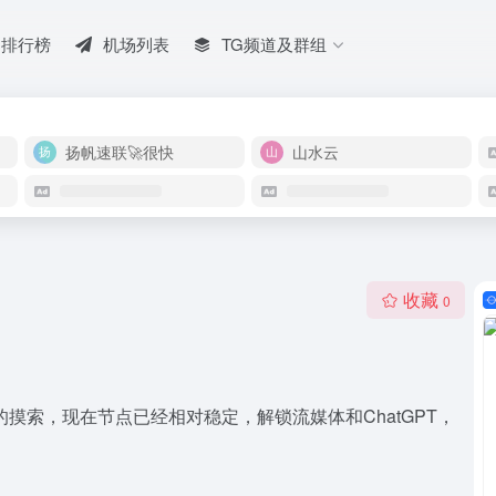
排行榜
机场列表
TG频道及群组
扬帆速联🚀很快
山水云
收藏
0
摸索，现在节点已经相对稳定，解锁流媒体和ChatGPT，