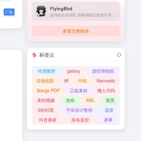
FlyingBird
超强的技术团队,高峰期稳定快速不掉线,可免费体验顶级服务,超快速度,4K秒开,体验宛如身在海外
查看完整榜单
标签云
代理推荐
galaxy
虚拟博物馆
在线电影
tiff
中转
Namesilo
Merge PDF
正版素材
懒人代码
美拍视频
游戏
XML
股票
b站封面
字体设计教程
超星
抖音素材
排名监控
赛事