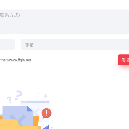
发
ttps://www.ffqla.net