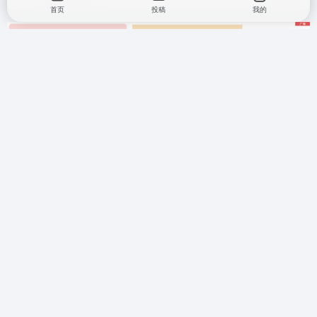
首页
投稿
我的
翻翻墙（FFQ.LA） 是一个专业的翻墙与网络加速导航平台，
精选全球优质的 SS/SSR、V2Ray、Vmess、Vless、Trojan
机场及 VPS/VDS 服务。无论是高速稳定、地理解锁，还是隐
私保护与安全加密，我们都为你提供可靠的解决方案，让你自
由、安全、畅快地畅游互联网。