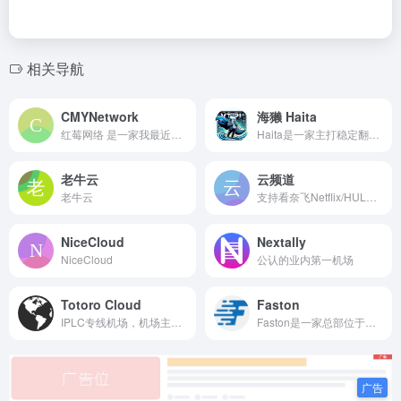
相关导航
CMYNetwork
海獭 Haita
红莓网络 是一家我最近发现一家宝藏机场，除入门套餐外采用全内网中转节点；入门套餐采用 Trojan 新协议，保证稳定性；更有回国专用套餐。经测速和日常使用，可以说是稳定高速，高峰期速度也能拉满。提供网页在线客服和工单，服务还不错。持续使用体验仍在继续跟踪。
Haita是一家主打稳定翻墙的机场服务商，机场由海外团队运作
老牛云
云频道
老牛云
支持看奈飞Netflix/HULU/HBO/TVB/动画疯等国外流媒体视频，全部使用BGP隧道中转，，在特殊时期也非常稳定。此外，Gatern不限制同时在线的设备数量，只要您套餐流量充足，可以随意使用。
NiceCloud
Nextally
NiceCloud
公认的业内第一机场
Totoro Cloud
Faston
IPLC专线机场，机场主肉身在海外，稳定不限速，流媒体全解锁
Faston是一家总部位于加拿大...