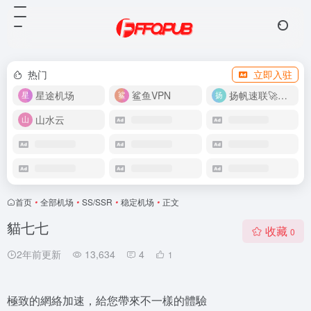
热门
立即入驻
星途机场
鲨鱼VPN
扬帆速联🚀很快
山水云
首页
•
全部机场
•
SS/SSR
•
稳定机场
•
正文
貓七七
收藏
0
2年前更新
13,634
4
1
極致的網絡加速，給您帶來不一樣的體驗