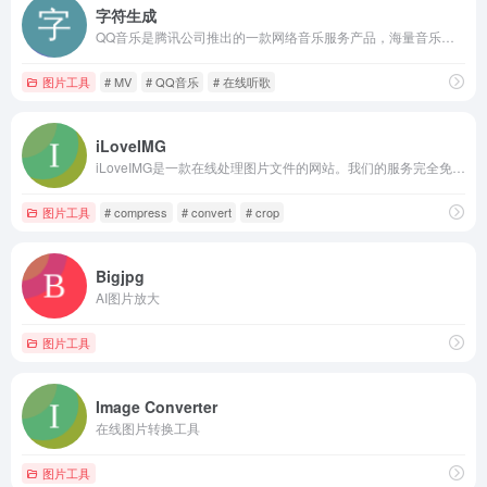
字符生成
QQ音乐是腾讯公司推出的一款网络音乐服务产品，海量音乐在线试听、新歌热歌在线首发、歌词翻译、手机铃声下载、高品质无损音乐试听、海量无损曲库、正版音乐下载、空间背景音乐设置、MV观看等，是互联网音乐播放和下载的优选。
图片工具
# MV
# QQ音乐
# 在线听歌
iLoveIMG
iLoveIMG是一款在线处理图片文件的网站。我们的服务完全免费，而且使用简便。网站的功能有：压缩图像文件、调整文件尺寸、裁剪文件，以及转换文件格式等！
图片工具
# compress
# convert
# crop
Bigjpg
AI图片放大
图片工具
Image Converter
在线图片转换工具
图片工具