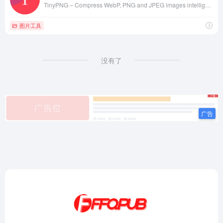
TinyPNG – Compress WebP, PNG and JPEG images intelligently
图片工具
没有了