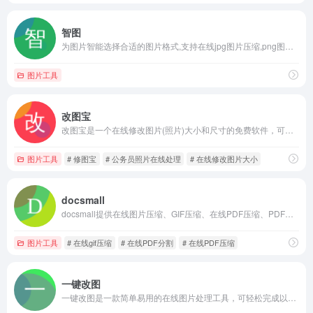
智图
为图片智能选择合适的图片格式,支持在线jpg图片压缩,png图片压缩,并支持ps改变图片品质；
图片工具
改图宝
改图宝是一个在线修改图片(照片)大小和尺寸的免费软件，可把上传照片调整或裁剪为一寸、两寸等尺寸，并能对图片进行压缩大小、修改分辨率、旋转、转换格式、加水印等编辑；适用于公务员、英语、计算机、会计、护士、建造师等考试入学网上报名照片和社保、签证等证件照片及微信图片的处理；现在就使用改图宝在线修改图片大小和尺寸吧！
图片工具
# 修图宝
# 公务员照片在线处理
# 在线修改图片大小
docsmall
docsmall提供在线图片压缩、GIF压缩、在线PDF压缩、PDF合并、PDF分割功能
图片工具
# 在线gif压缩
# 在线PDF分割
# 在线PDF压缩
一键改图
一键改图是一款简单易用的在线图片处理工具，可轻松完成以下工作：在线压缩图片质量、压缩图片尺寸、生成图片缩略图、裁剪图片、生成图片内切圆、生成图片圆角、图片格式转换、给图片添加水印、给图片添加马赛克、图片旋转、图片锐化、图片模糊、调整图片亮度、调整图片对比度、查看图片exif信息等。