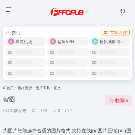
热门
立即入驻
星途机场
鲨鱼VPN
扬帆速联🚀很快
首页
•
素材资源
•
图片工具
•
正文
智图
收藏
0
4年前发布
1,176
0
0
为图片智能选择合适的图片格式,支持在线jpg图片压缩,png图