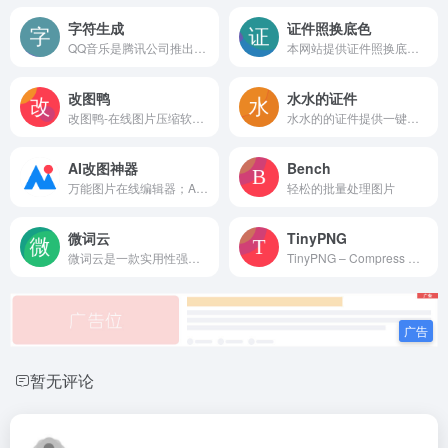
字符生成
证件照换底色
QQ音乐是腾讯公司推出的一款网络音乐服务产品，海量音乐在线试听、新歌热歌在线首发、歌词翻译、手机铃声下载、高品质无损音乐试听、海量无损曲库、正版音乐下载、空间背景音乐设置、MV观看等，是互联网音乐播放和下载的优选。
本网站提供证件照换底色服务，支持一键更换底色，省去人工操作的麻烦。
改图鸭
水水的证件
改图鸭-在线图片压缩软件,jpg、png、gif图片一键压缩
水水的的证件提供一键给证件、身份证加水印的小工具，确保证件信息安全、不被泄漏
AI改图神器
Bench
万能图片在线编辑器；AI,EPS,PSD,SVG全格式支持。一键修改照片颜色大小尺寸，自定义尺寸图片裁剪，智能抠图添加水印文字...
轻松的批量处理图片
微词云
TinyPNG
微词云是一款实用性强、简单的在线文字云、在线词云图生成器，相对于其他产品，我们的产品功能更加强大，不仅支持在线分词，还支持词频统计、词频分析。无论您是设计、运营、学生老师、数据分析师，都可以简单的做出令人眼前一亮的文字云设计。
TinyPNG – Compress WebP, PNG and JPEG images intelligently
暂无评论