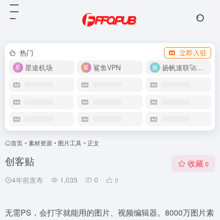
热门
立即入驻
星途机场
鲨鱼VPN
扬帆速联🚀很快
首页
•
素材资源
•
图片工具
•
正文
创客贴
收藏
0
4年前发布
1,035
0
0
无需PS，会打字就能用的图片、视频编辑器。8000万图片素