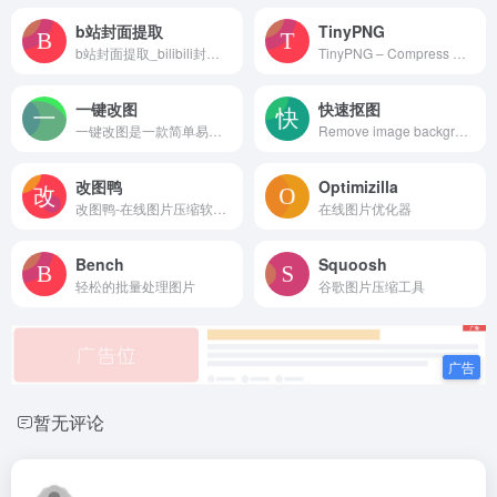
b站封面提取
TinyPNG
b站封面提取_bilibili封面提取_av号封面提取_本站是一个免费获取b站投稿封面的网站
TinyPNG – Compress WebP, PNG and JPEG images intelligently
一键改图
快速抠图
一键改图是一款简单易用的在线图片处理工具，可轻松完成以下工作：在线压缩图片质量、压缩图片尺寸、生成图片缩略图、裁剪图片、生成图片内切圆、生成图片圆角、图片格式转换、给图片添加水印、给图片添加马赛克、图片旋转、图片锐化、图片模糊、调整图片亮度、调整图片对比度、查看图片exif信息等。
Remove image backgrounds automatically in 5 seconds with just one click. Don&#039;t spend hours manually picking pixels. Upload your photo now &amp; see the magic.
改图鸭
Optimizilla
改图鸭-在线图片压缩软件,jpg、png、gif图片一键压缩
在线图片优化器
Bench
Squoosh
轻松的批量处理图片
谷歌图片压缩工具
暂无评论