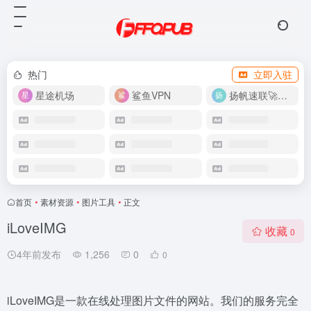
热门
立即入驻
星途机场
鲨鱼VPN
扬帆速联🚀很快
首页
•
素材资源
•
图片工具
•
正文
iLoveIMG
收藏
0
4年前发布
1,256
0
0
iLoveIMG是一款在线处理图片文件的网站。我们的服务完全