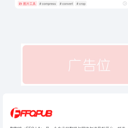
图片工具
# compress
# convert
# crop