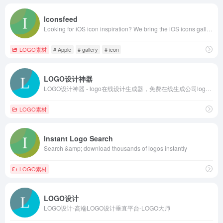
Iconsfeed
Looking for iOS icon inspiration? We bring the iOS icons gallery to you.
LOGO素材
# Apple
# gallery
# icon
LOGO设计神器
LOGO设计神器 - logo在线设计生成器，免费在线生成公司logo设计！
LOGO素材
Instant Logo Search
Search &amp; download thousands of logos instantly
LOGO素材
LOGO设计
LOGO设计-高端LOGO设计垂直平台-LOGO大师