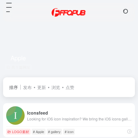
Apple
共 1 篇网址
排序
发布
更新
浏览
点赞
Iconsfeed
Looking for iOS icon inspiration? We bring the iOS icons gallery to you.
LOGO素材
# Apple
# gallery
# icon