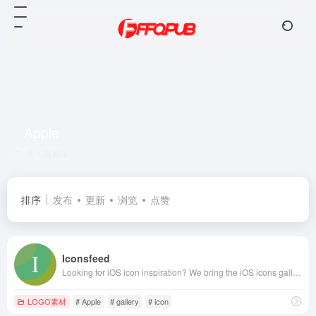
Apple
共 1 篇网址
排序
发布
更新
浏览
点赞
Iconsfeed
Looking for iOS icon inspiration? We bring the iOS icons gallery to you.
LOGO素材
# Apple
# gallery
# icon