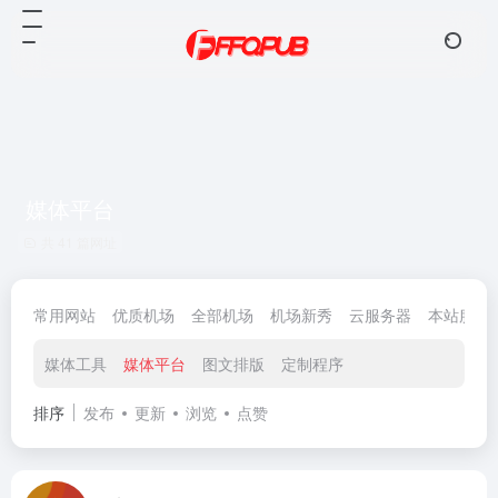
媒体平台
共 41 篇网址
常用网站
优质机场
全部机场
机场新秀
云服务器
本站服务
媒体工具
媒体平台
图文排版
定制程序
排序
发布
更新
浏览
点赞