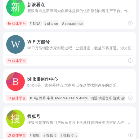
新浪看点
新浪看点是新浪网为自媒体提供的优质原创内容生产平台。作为新浪核心战略级产品，新浪看点全方位打通新浪系资源， 原创内容将在新浪新闻客户端、新浪微博、手机新浪网和新浪网等多个平台分发。帮助自媒体人提升自身价值、打造个人IP，实现商业变现、收益增值。
媒体平台
# SINA
# sina.cn
# sina.com.cn
WiFi万能号
WiFi万能钥匙大家都用过吧，公测开启，收益即将开通、潜力股
媒体平台
bilibili创作中心
bilibili是一家弹幕站点,大家可以在这里找到许多的欢乐.
媒体平台
# B站 弹幕 字幕 AMV MAD MTV ANIME 动漫 动漫音乐 游戏 游戏解说 ACG
搜狐号
搜狐号是在搜狐门户改革背景下全新打造的分类内容的入驻、发布和分发全平台，是集中搜狐网、手机搜狐网和搜狐新闻客户端三端资源大力推广媒体和自媒体优质内容的平台，将不断为入驻的媒体单位和自媒体人提供更好的服务。
媒体平台
# 搜狐
# 搜狐号
# 搜狐号h5