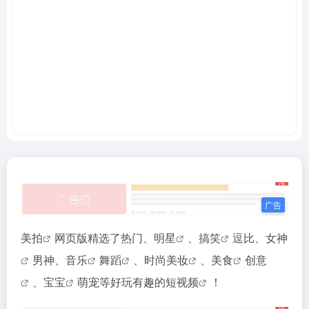
美拍
网页版精选了热门、
明星
、
搞笑
逗比、
女神
男神、
音乐
舞蹈
、时尚
美妆
、
美食
创意
、
宝宝
萌宠等好玩有趣的
短视频
！