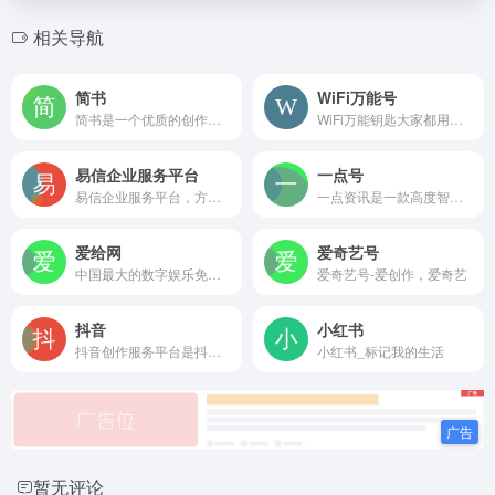
相关导航
简书
WiFi万能号
简书是一个优质的创作社区，在这里，你可以任性地创作，一篇短文、一张照片、一首诗、一幅画……我们相信，每个人都是生活中的艺术家，有着无穷的创造力。
WiFi万能钥匙大家都用过吧，公测开启，收益即将开通、潜力股
易信企业服务平台
一点号
易信企业服务平台，方便个人、企业、明星为自己的用户提供更好的服务
一点资讯是一款高度智能的新闻资讯应用，通过它你可以搜索并订阅任意关键词，它会自动帮你聚合整理并实时更新相关资讯，同时会智能分析你的兴趣爱好，为你推荐感兴趣的内容。看新闻资讯，一点就够了！
爱给网
爱奇艺号
中国最大的数字娱乐免费素材下载网站,免费提供免费的音效配乐|3D模型|视频|游戏素材资源下载。
爱奇艺号-爱创作，爱奇艺
抖音
小红书
抖音创作服务平台是抖音创作者的专属服务平台，支持用户作为创作者和管理机构两种登陆方式，并通过提供授权管理、内容管理、互动管理及数据管理等服务助力抖音用户高效运营！
小红书_标记我的生活
暂无评论