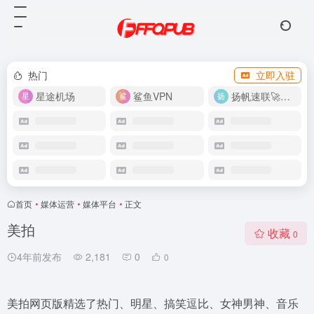
热门
立即入驻
星途机场
鲨鱼VPN
扬帆速联🚀很快
首页
•
媒体运营
•
媒体平台
•
正文
美拍
收藏
0
4年前发布
2,181
0
0
美拍网页版精选了热门、明星、搞笑逗比、女神男神、音乐