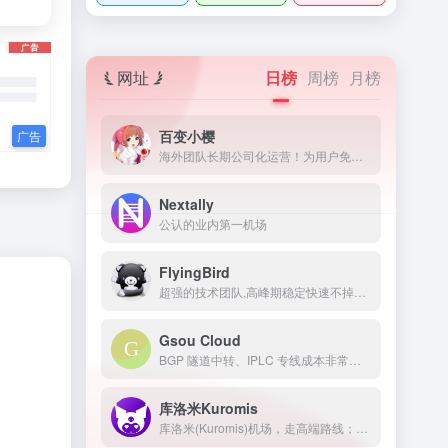
网址
日榜
周榜
月榜
百变小樱
海外团队长期公司化运营！为用户免费提供Netflix/Disney+/HBO/Hulu等流媒体账号，除了常见流媒体外我们所有节点还解锁ChatGPT等服务
Nextally
公认的业内第一机场
FlyingBird
超强的技术团队,高峰期稳定快速不掉线,可免费体验顶级服务,超快速度,4K秒开,体验宛如身在海外
Gsou Cloud
BGP 隧道中转、IPLC 专线成本非常高，稳定性远比普通线路高很多，延迟低，线路质量也非常好，用户体验非常好。在特殊时期，IPLC 专线服务也几乎不受任何影响，GsouCloud绝对是对线路质量要求高的用户的最佳选择之一。在使用过程中，非常稳定，可以作为追剧加速的主力机场使用。
库洛米Kuromis
库洛米(Kuromis)机场，走高端路线；主打超大带宽低延迟与技术(可以用来打游戏了哦)，全部节点支持 UDP；线路有深港专线，苏日专线，移动云等；所有技术自主研发 以后可能会新增很多黑科技。