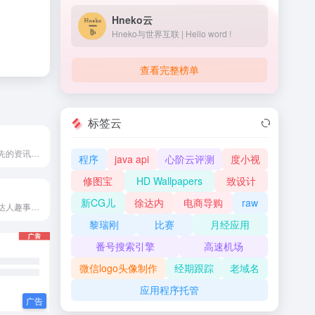
Hneko云
Hneko与世界互联 | Hello word !
查看完整榜单
标签云
梨视频是中国领先的资讯类短视频生产者,由资深媒体团队和全球拍客共同创造,专注为年青一代提供适合移动终端观看和分享的短视频产品,内容涵盖商业、社会、科技、媒体、娱乐、生活方式等领域。
程序
java api
心阶云评测
度小视
修图宝
HD Wallpapers
致设计
新CG儿
徐达内
电商导购
raw
上度小视，品位达人趣事，发现真实有趣的世界。在这里，你可以发布小视频分享记录生活，也可以找到感兴趣的视频内容，看到更加丰富多彩的世界。在这里，你可以玩转大眼瘦脸美颜，还可以玩转各种贴纸特效。上度小视，有趣有收获！
黎瑞刚
比赛
月经应用
番号搜索引擎
高速机场
微信logo头像制作
经期跟踪
老域名
应用程序托管