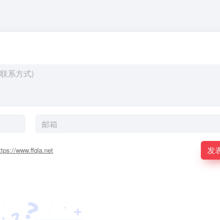
发
ttps://www.ffqla.net