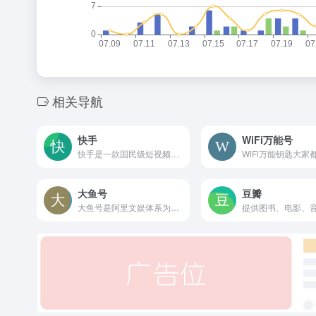
相关导航
快手
WiFi万能号
快手是一款国民级短视频App。在快手，了解真实的世界，认识有趣的人，也可以记录真实而有趣的自己。快手，拥抱每一种生活。
大鱼号
豆瓣
大鱼号是阿里文娱体系为内容创作者提供的统一账号。大鱼号实现了阿里文娱体系一点接入，多点分发。内容创作者一点接入大鱼号，上传图文/视频可被分发到UC、优酷、土豆、淘系客户端，未来还会扩展到豌豆荚、神马搜索、PP助手等。