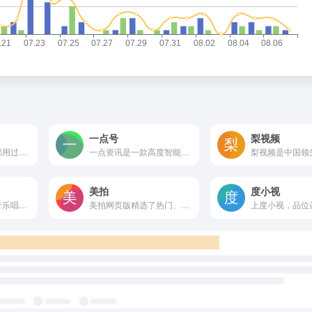
一点号
梨视频
WiFi万能钥匙大家都用过吧，公测开启，收益即将开通、潜力股
一点资讯是一款高度智能的新闻资讯应用，通过它你可以搜索并订阅任意关键词，它会自动帮你聚合整理并实时更新相关资讯，同时会智能分析你的兴趣爱好，为你推荐感兴趣的内容。看新闻资讯，一点就够了！
美拍
度小视
提供图书、电影、音乐唱片的推荐、评论和价格比较，以及城市独特的文化生活。
美拍网页版精选了热门、明星、搞笑逗比、女神男神、音乐舞蹈、时尚美妆、美食创意、宝宝萌宠等好玩有趣的短视频！