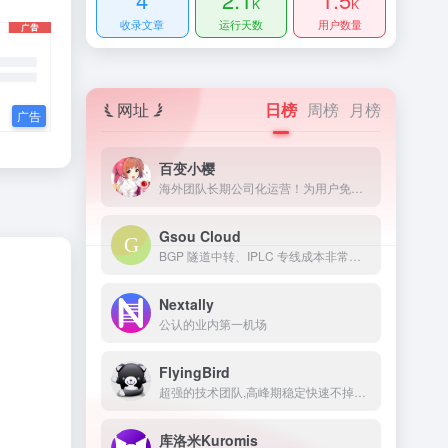
K
K
收录文章
运行天数
用户数量
网址
日榜
周榜
月榜
百变小樱
海外团队长期公司化运营！为用户免费提供Netflix/Disney+/HBO/Hulu等流媒体账号，除了常见流媒体外我们所有节点还解锁ChatGPT等服务
Gsou Cloud
BGP 隧道中转、IPLC 专线成本非常高，稳定性远比普通线路高很多，延迟低，线路质量也非常好，用户体验非常好。在特殊时期，IPLC 专线服务也几乎不受任何影响，GsouCloud绝对是对线路质量要求高的用户的最佳选择之一。在使用过程中，非常稳定，可以作为追剧加速的主力机场使用。
Nextally
公认的业内第一机场
FlyingBird
超强的技术团队,高峰期稳定快速不掉线,可免费体验顶级服务,超快速度,4K秒开,体验宛如身在海外
库洛米Kuromis