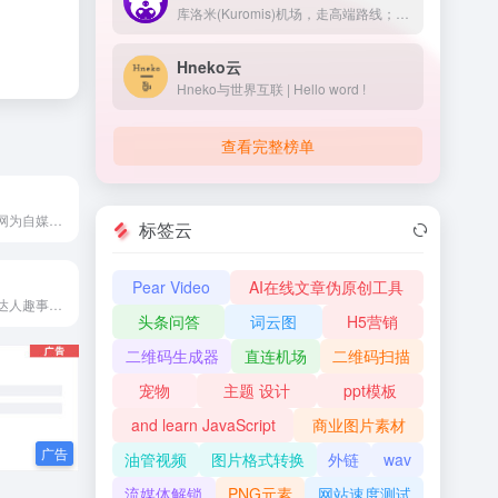
库洛米(Kuromis)机场，走高端路线；主打超大带宽低延迟与技术(可以用来打游戏了哦)，全部节点支持 UDP；线路有深港专线，苏日专线，移动云等；所有技术自主研发 以后可能会新增很多黑科技。
Hneko云
Hneko与世界互联 | Hello word !
查看完整榜单
新浪看点是新浪网为自媒体提供的优质原创内容生产平台。作为新浪核心战略级产品，新浪看点全方位打通新浪系资源， 原创内容将在新浪新闻客户端、新浪微博、手机新浪网和新浪网等多个平台分发。帮助自媒体人提升自身价值、打造个人IP，实现商业变现、收益增值。
标签云
Pear Video
AI在线文章伪原创工具
上度小视，品位达人趣事，发现真实有趣的世界。在这里，你可以发布小视频分享记录生活，也可以找到感兴趣的视频内容，看到更加丰富多彩的世界。在这里，你可以玩转大眼瘦脸美颜，还可以玩转各种贴纸特效。上度小视，有趣有收获！
头条问答
词云图
H5营销
二维码生成器
直连机场
二维码扫描
宠物
主题 设计
ppt模板
and learn JavaScript
商业图片素材
油管视频
图片格式转换
外链
wav
流媒体解锁
PNG元素
网站速度测试