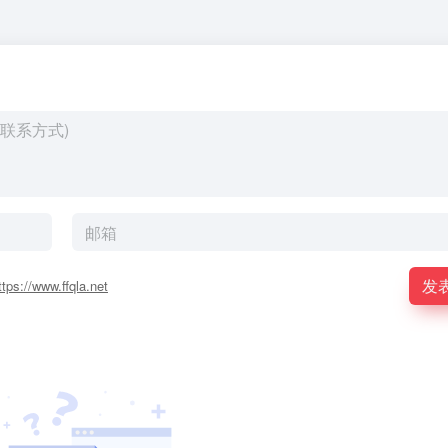
发
ttps://www.ffqla.net