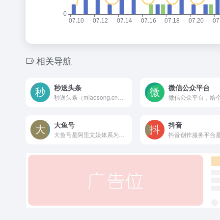
相关导航
秒送头条
微信公众平台
秒送头条（miaosong.cn）是一个开放式自媒体（发布推广）应用平台，支持各类用户入住开通秒送号发布文章、小视频、百科、问答等内容使用。其媒体形式不限于官方类媒体、商业类媒体、新媒体、自媒体等。
大鱼号
抖音
大鱼号是阿里文娱体系为内容创作者提供的统一账号。大鱼号实现了阿里文娱体系一点接入，多点分发。内容创作者一点接入大鱼号，上传图文/视频可被分发到UC、优酷、土豆、淘系客户端，未来还会扩展到豌豆荚、神马搜索、PP助手等。