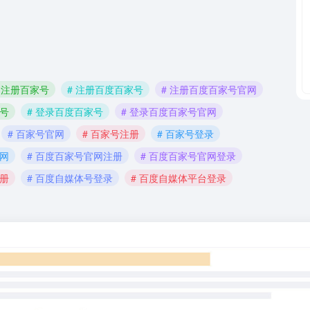
# 注册百家号
# 注册百度百家号
# 注册百度百家号官网
家号
# 登录百度百家号
# 登录百度百家号官网
# 百家号官网
# 百家号注册
# 百家号登录
官网
# 百度百家号官网注册
# 百度百家号官网登录
注册
# 百度自媒体号登录
# 百度自媒体平台登录