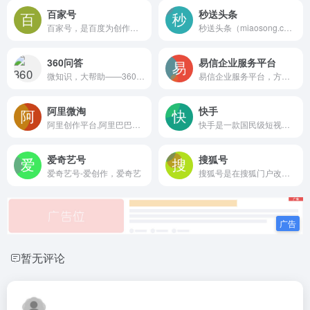
百家号
秒送头条
百家号，是百度为创作者打造的集创作、发布、变现于一体的内容创作平台，也是众多企业号实现营销转化的运营新阵地。
秒送头条（miaosong.cn）是一个开放式自媒体（发布推广）应用平台，支持各类用户入住开通秒送号发布文章、小视频、百科、问答等内容使用。其媒体形式不限于官方类媒体、商业类媒体、新媒体、自媒体等。
360问答
易信企业服务平台
微知识，大帮助——360问答是一个互动知识分享社区，网友们可以把自己工作、生活中遇到的问题提交给360问答，360问答会匹配到最适合的回答者来解答问题。解决后的问题可以被使用360搜索的其他用户搜索到，帮助更多人解决类似的问题。
易信企业服务平台，方便个人、企业、明星为自己的用户提供更好的服务
阿里微淘
快手
阿里创作平台,阿里巴巴集团官方内容创作平台,在这里您可以发微淘,发买家秀,发好货心得,发上新和预上新,发投稿,运营达人主页,店铺微淘装修,完成V任务等,支持微淘号达人、微淘号商家和品牌号
快手是一款国民级短视频App。在快手，了解真实的世界，认识有趣的人，也可以记录真实而有趣的自己。快手，拥抱每一种生活。
爱奇艺号
搜狐号
爱奇艺号-爱创作，爱奇艺
搜狐号是在搜狐门户改革背景下全新打造的分类内容的入驻、发布和分发全平台，是集中搜狐网、手机搜狐网和搜狐新闻客户端三端资源大力推广媒体和自媒体优质内容的平台，将不断为入驻的媒体单位和自媒体人提供更好的服务。
暂无评论