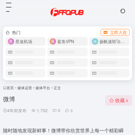
热门
立即入驻
星途机场
鲨鱼VPN
扬帆速联🚀很快
首页
•
媒体运营
•
媒体平台
•
正文
微博
收藏
0
4年前发布
1,702
0
0
随时随地发现新鲜事！微博带你欣赏世界上每一个精彩瞬