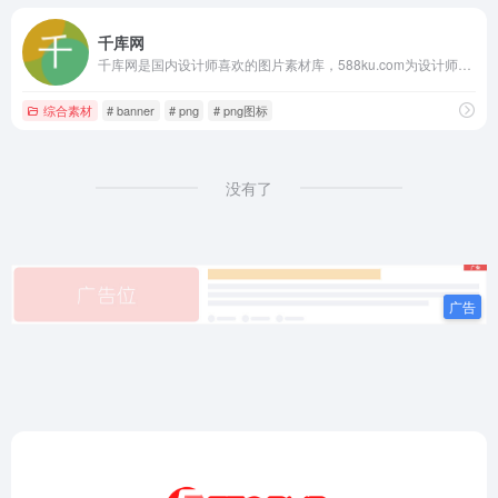
千库网
千库网是国内设计师喜欢的图片素材库，588ku.com为设计师提供各类好看免费的png图片和素材、背景图片、背景素材、海报背景、banner背景、边框花纹素材、艺术字、主图和直通车背景等，找素材就上千库网，百万精品图片等您下载！
综合素材
# banner
# png
# png图标
没有了