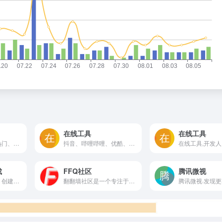
在线工具
在线工具
美拍网页版精选了热门、明星、搞笑逗比、女神男神、音乐舞蹈、时尚美妆、美食创意、宝宝萌宠等好玩有趣的短视频！
抖音、哔哩哔哩、优酷、YouTube、爱奇艺、芒果TV、Tumblr、Vimeo、Facebook、斗鱼视频、秒拍、微博、Instagram、Twitter、腾讯视频、网易云音乐、音悦台下载地址解析
成
FFQ社区
腾讯微视
为您缩短网站连接，创建和共享值得信赖的强大链接。 免费试用UrlGo。
翻翻墙社区是一个专注于网络加速服务的交流平台，致力于为用户提供最新的机场资讯、技术交流和资源分享。
腾讯微视·发现