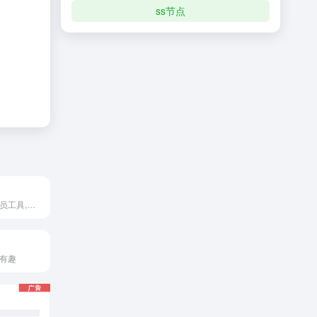
ss节点
在线工具,开发人员工具,代码格式化、压缩、加密、解密,下载链接转换,json格式化,正则测试工具,favicon在线制作,字帖工具,中文简繁体转换,迅雷下载链接转换,进制转换,二维码
更有趣