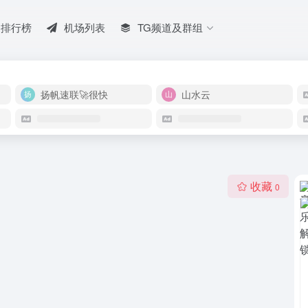
排行榜
机场列表
TG频道及群组
扬帆速联🚀很快
山水云
收藏
0