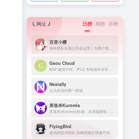
网址
日榜
周榜
月榜
百变小樱
海外团队长期公司化运营！为用户免费提供Netflix/Disney+/HBO/Hulu等流媒体账号，除了常见流媒体外我们所有节点还解锁ChatGPT等服务
Gsou Cloud
BGP 隧道中转、IPLC 专线成本非常高，稳定性远比普通线路高很多，延迟低，线路质量也非常好，用户体验非常好。在特殊时期，IPLC 专线服务也几乎不受任何影响，GsouCloud绝对是对线路质量要求高的用户的最佳选择之一。在使用过程中，非常稳定，可以作为追剧加速的主力机场使用。
Nextally
公认的业内第一机场
库洛米Kuromis
库洛米(Kuromis)机场，走高端路线；主打超大带宽低延迟与技术(可以用来打游戏了哦)，全部节点支持 UDP；线路有深港专线，苏日专线，移动云等；所有技术自主研发 以后可能会新增很多黑科技。
FlyingBird
超强的技术团队,高峰期稳定快速不掉线,可免费体验顶级服务,超快速度,4K秒开,体验宛如身在海外