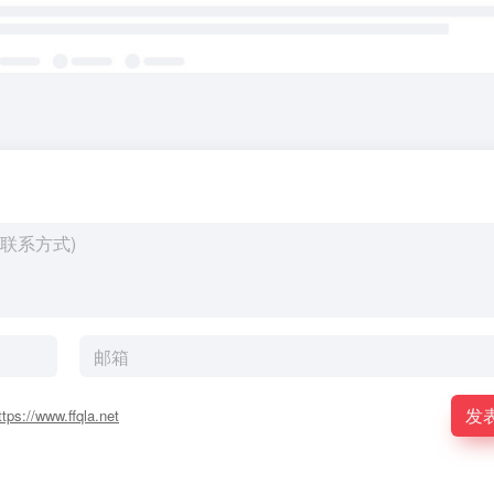
发
ttps://www.ffqla.net