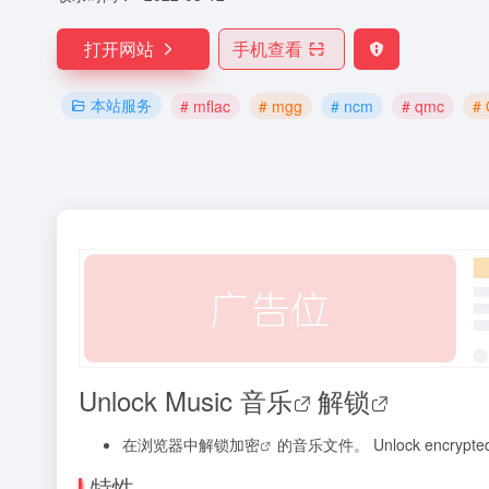
打开网站
手机查看
本站服务
# mflac
# mgg
# ncm
# qmc
#
Unlock Music
音乐
解锁
在浏览器中解锁
加密
的音乐文件。 Unlock encrypted mus
特性