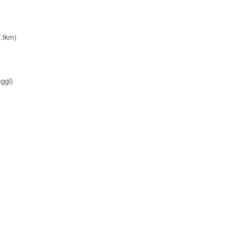
.tkm)
ggl)