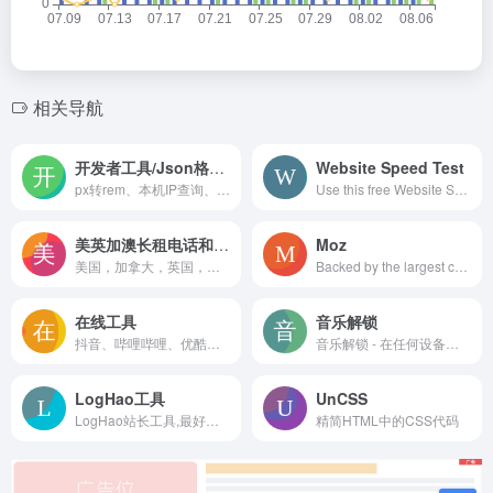
相关导航
开发者工具/Json格式化/px转rem/编码/解码/二进制
Website Speed Test
px转rem、本机IP查询、Json格式化、UrlEncode、HtmlEncode、Md5加密、Base64、Guid、半角全角、时间戳、字符串长度、Json转实体、二维码生成、条形码生成、二进制、编码、解码、编程工具、在线工具
Use this free Website Speed Test to analyze the load speed of your websites, and learn how to make them faster.
美英加澳长租电话和USPS运单
Moz
美国，加拿大，英国，澳大利亚等各种类型长租-可续费电话号码（真实运营商，非Google voice类号码），美国USPS-自选日期实时真实货运单号
Backed by the largest community of SEOs on the planet, Moz builds tools that make SEO, inbound marketing, link building, and content marketing easy. Start your free 30-day trial today!
在线工具
音乐解锁
抖音、哔哩哔哩、优酷、YouTube、爱奇艺、芒果TV、Tumblr、Vimeo、Facebook、斗鱼视频、秒拍、微博、Instagram、Twitter、腾讯视频、网易云音乐、音悦台下载地址解析
音乐解锁 - 在任何设备上解锁已购的加密音乐！
LogHao工具
UnCSS
LogHao站长工具,最好的网站日志分析工具,baiduspider在线分析工具,拉格好首创百度蜘蛛在线分析
精简HTML中的CSS代码