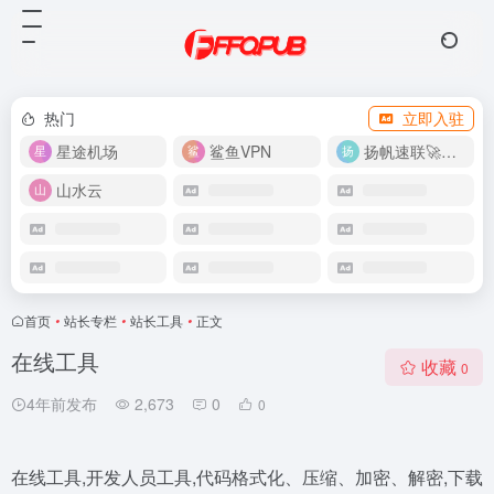
热门
立即入驻
星途机场
鲨鱼VPN
扬帆速联🚀很快
山水云
首页
•
站长专栏
•
站长工具
•
正文
在线工具
收藏
0
4年前发布
2,673
0
0
在线工具,开发人员工具,代码格式化、压缩、加密、解密,下载