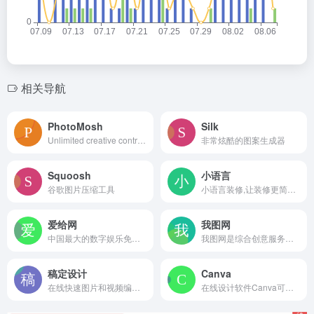
相关导航
PhotoMosh
Silk
Unlimited creative control for image and video glitching. Distort images, videos or webcam using creative effects. Free and easy to use. Save output as image, gif or video.
非常炫酷的图案生成器
Squoosh
小语言
谷歌图片压缩工具
小语言装修,让装修更简单。海量模板覆盖各行各业, 超多酷炫特效应有尽有,强大、智能的编辑器,实现各种DIY。
爱给网
我图网
中国最大的数字娱乐免费素材下载网站,免费提供免费的音效配乐|3D模型|视频|游戏素材资源下载。
我图网是综合创意服务交易平台,为生产商提供工业品牌包装设计解决方案,包括背景墙/文化墙/装饰画/包装/样机/CAD/印花图案以及党政类的PPT/Word/Excel模板下载,找正版图片设计素材就上我图网.
稿定设计
Canva
在线快速图片和视频编辑,不会PS也能搞定设计。海报、简历、PPT、公众号配图、电商等海量模板快速出图。三秒抠图实用便捷,抖音快手热门视频轻松搞定。海量正版授权资源,商用无忧。
在线设计软件Canva可画提供了海量的免费设计模板，涵盖海报、简历、名片、Logo、宣传单、PPT、手抄报、邀请函、二维码、Banner等数十种设计场景，更有千款中英文字体及千万张正版图片素材可供使用。精彩设计，随时随地！