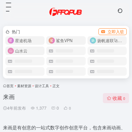
热门
立即入驻
星途机场
鲨鱼VPN
扬帆速联🚀很快
山水云
首页
•
素材资源
•
设计工具
•
正文
来画
收藏
0
4年前发布
1,377
0
0
来画是有创意的一站式数字创作创意平台，包含来画动画、