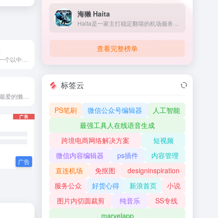
海獭 Haita
Haita是一家主打稳定翻墙的机场服务商，机场由海外团队运作
查看完整榜单
网
Sketch中文网是一个以中文内容介绍Sketch这款Mac设计工具的社区，在这里分享最新的Sketch中文手册，以及使用技巧。
标签云
图帮主,设计小白最爱的懒人设计神器。拖拉拽,秒出图,轻松搞定平面设计,图帮主在线平面设计工具提供五大类50多个场景的海量模板,让创意不再受限于工具。
PS笔刷
微信公众号编辑器
人工智能
最强工具人在线语音生成
跨境电商网络解决方案
短视频
微信内容编辑器
ps插件
内容管理
直连机场
免抠图
designinspiration
服务公众
好货心得
新浪首页
小说
图片内切圆裁剪
纯音乐
SS专线
marvelapp