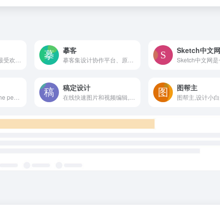
摹客
Sketch中文
Fotor懒设计是全球最受欢迎的在线图片制作神器、平面设计工具和在线平面设计软件之一,提供海量海报,PPT,邀请函,banner,名片,logo等免费设计素材和模板,可在线一键稿定设计印刷,并能在线图片编辑、照片编辑。
摹客集设计协作平台、原型设计和设计规范为一体，数百万设计师、产品经理和开发工程师必备设计神器、交互原型、标注切图、文档管理。设计+协作，摹客就够了！
稿定设计
图帮主
Here you can find the perfect matching color scheme for your next project! Generate nice color palettes, color gradients and much more! Your space for everything that has to do with color!
在线快速图片和视频编辑,不会PS也能搞定设计。海报、简历、PPT、公众号配图、电商等海量模板快速出图。三秒抠图实用便捷,抖音快手热门视频轻松搞定。海量正版授权资源,商用无忧。