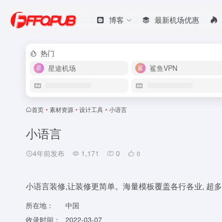
博客
最新机场优惠
热门
星途机场
鲨鱼VPN
首页
•
素材资源
•
设计工具
•
小语言
小语言
4年前发布
1,171
0
0
小语言装修,让装修更简单。海量模板覆盖各行各业, 超多
所在地：
中国
收录时间：
2022-03-07