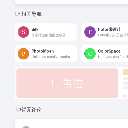
相关导航
Silk
Fotor懒设计
非常炫酷的图案生成器
PhotoMosh
ColorSpace
Unlimited creative control for image and video glitching. Distort images, videos or webcam using creative effects. Free and easy to use. Save output as image, gif or video.
暂无评论