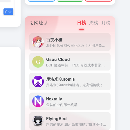
网址
日榜
周榜
月榜
百变小樱
海外团队长期公司化运营！为用户免费提供Netflix/Disney+/HBO/Hulu等流媒体账号，除了常见流媒体外我们所有节点还解锁ChatGPT等服务
Gsou Cloud
BGP 隧道中转、IPLC 专线成本非常高，稳定性远比普通线路高很多，延迟低，线路质量也非常好，用户体验非常好。在特殊时期，IPLC 专线服务也几乎不受任何影响，GsouCloud绝对是对线路质量要求高的用户的最佳选择之一。在使用过程中，非常稳定，可以作为追剧加速的主力机场使用。
库洛米Kuromis
库洛米(Kuromis)机场，走高端路线；主打超大带宽低延迟与技术(可以用来打游戏了哦)，全部节点支持 UDP；线路有深港专线，苏日专线，移动云等；所有技术自主研发 以后可能会新增很多黑科技。
Nextally
公认的业内第一机场
FlyingBird
超强的技术团队,高峰期稳定快速不掉线,可免费体验顶级服务,超快速度,4K秒开,体验宛如身在海外