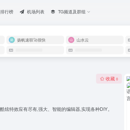
排行榜
机场列表
TG频道及群组
扬帆速联🚀很快
山水云
收藏
0
酷炫特效应有尽有,强大、智能的编辑器,实现各种DIY。