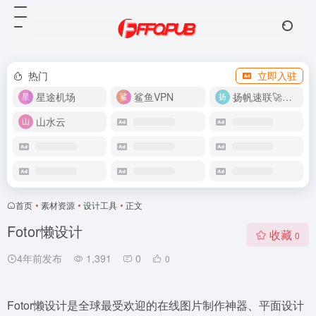
热门
立即入驻
星途机场
鲨鱼VPN
扬帆速联🚀很快
山水云
首页
•
素材资源
•
设计工具
•
正文
Fotor懒设计
收藏
0
4年前发布
1,391
0
0
Fotor懒设计是全球最受欢迎的在线图片制作神器、平面设计