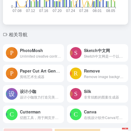
相关导航
PhotoMosh
Sketch中文网
Unlimited creative control for image and video glitching. Distort images, videos or webcam using creative effects. Free and easy to use. Save output as image, gif or video.
Sketch中文网是一个以中文内容介绍Sketch这款Mac设计工具的社区，在这里分享最新的Sketch中文手册，以及使用技巧。
Paper Cut Art Generator
Remove
剪纸艺术生成器
Remove image backgrounds automatically in 5 seconds with just one click. Don&#039;t spend hours manually picking pixels. Upload your photo now &amp; see the magic.
设计小咖
Silk
设计小咖致力打造完美设计师圈子，提供 behance, dribbble, CM国外知名网站的UI, 图标, 样机Mockups, 纹理, Sketch, PPT模板, PS笔刷, 英文字体, wordpress主题, 水彩画等资源，同时更新前端设计、设计教程、设计理论、设计工具和设计欣赏等资讯内容。
非常炫酷的图案生成器
Cutterman
Canva
切图工具，用于网页开发/IOS/Android切图功能
在线设计软件Canva可画提供了海量的免费设计模板，涵盖海报、简历、名片、Logo、宣传单、PPT、手抄报、邀请函、二维码、Banner等数十种设计场景，更有千款中英文字体及千万张正版图片素材可供使用。精彩设计，随时随地！