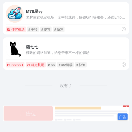
M78星云
老牌便宜稳定机场，全中转线路，解锁GPT等服务，还送Emby！
便宜机场
# 中转
# 便宜
# 快速
貓七七
極致的網絡加速，給您帶來不一樣的體驗
SS/SSR
稳定机场
# SS
# ssr机场
# 快速
没有了