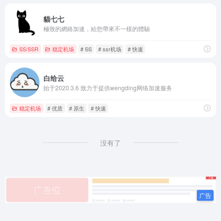
貓七七
極致的網絡加速，給您帶來不一樣的體驗
SS/SSR
稳定机场
# SS
# ssr机场
# 快速
白给云
始于2020.3.6 致力于提供wengding网络加速服务
稳定机场
# 优质
# 原生
# 快速
没有了