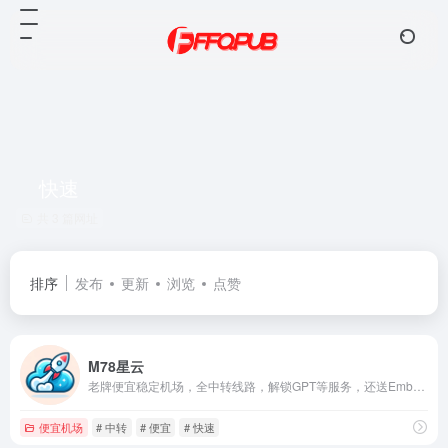
快速
共 3 篇网址
排序
发布
更新
浏览
点赞
M78星云
老牌便宜稳定机场，全中转线路，解锁GPT等服务，还送Emby！
便宜机场
# 中转
# 便宜
# 快速