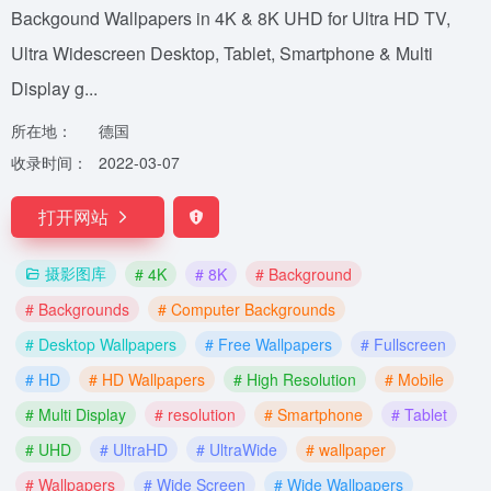
Backgound Wallpapers in 4K & 8K UHD for Ultra HD TV,
Ultra Widescreen Desktop, Tablet, Smartphone & Multi
Display g...
所在地：
德国
收录时间：
2022-03-07
打开网站
摄影图库
# 4K
# 8K
# Background
# Backgrounds
# Computer Backgrounds
# Desktop Wallpapers
# Free Wallpapers
# Fullscreen
# HD
# HD Wallpapers
# High Resolution
# Mobile
# Multi Display
# resolution
# Smartphone
# Tablet
# UHD
# UltraHD
# UltraWide
# wallpaper
# Wallpapers
# Wide Screen
# Wide Wallpapers