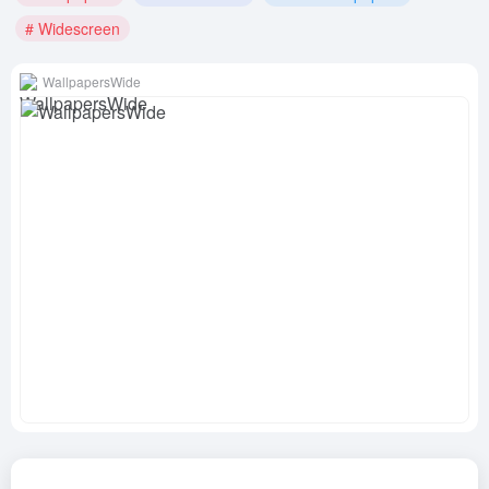
# Widescreen
WallpapersWide