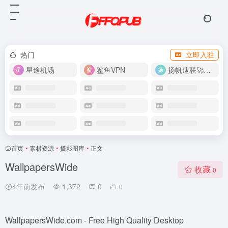
热门
立即入驻
星途机场
鲨鱼VPN
扬帆速联🚀很快
首页
•
素材资源
•
摄影图库
•
正文
WallpapersWide
收藏
0
4年前发布
1,372
0
0
WallpapersWide.com - Free High Quality Desktop