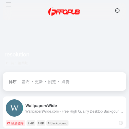
resolution
共 1 篇网址
排序
发布
更新
浏览
点赞
WallpapersWide
WallpapersWide.com - Free High Quality Desktop Backgound Wallpapers in 4K &amp; 8K UHD for Ultra HD TV, Ultra Widescreen Desktop, Tablet, Smartphone &amp; Multi Display gaming setups for nView &amp; Eyefinity (Dual &amp; Triple monitor configuration) | Page 1
摄影图库
# 4K
# 8K
# Background