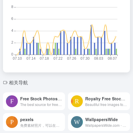
相关导航
Free Stock Photos and Images
Royalty Free Stock Photos
The best source for free, CC0, do-what-you-want-with stock photos. Browse and download thousands of copyright-free stock images. No attribution required.
Beautiful free images for personal and commercial use. All business, food, people and technology photos are free, high-resolution, and no attribution is required. CC0.
pexels
WallpapersWide
免费素材照片，可以在任何地方使用。✓ 免费用于商业用途 ✓ 无需注明归属
WallpapersWide.com - Free High Quality Desktop Backgound Wallpapers in 4K &amp; 8K UHD for Ultra HD TV, Ultra Widescreen Desktop, Tablet, Smartphone &amp; Multi Display gaming setups for nView &amp; Eyefinity (Dual &amp; Triple monitor configuration) | Page 1