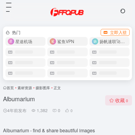
热门
立即入驻
星途机场
鲨鱼VPN
扬帆速联🚀很快
首页
•
素材资源
•
摄影图库
•
正文
Albumarium
收藏
0
4年前发布
1,382
0
0
Albumarium - find & share beautiful images