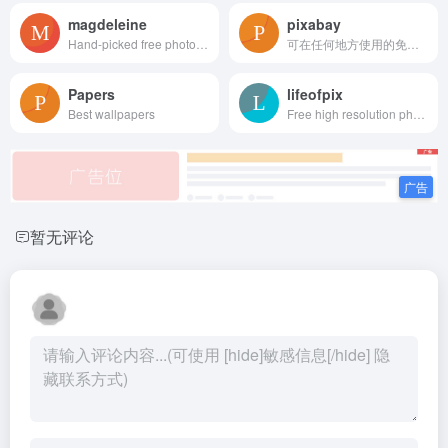
magdeleine
pixabay
Hand-picked free photos for your inspiration - Magdeleine
可在任何地方使用的免费图片和视频
Papers
lifeofpix
Best wallpapers
Free high resolution photography. Share and download images freely. Search for pictures by color or format. Photographers, get an account now !
暂无评论