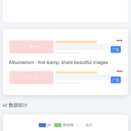
Albumarium - find &amp; share beautiful images
数据统计